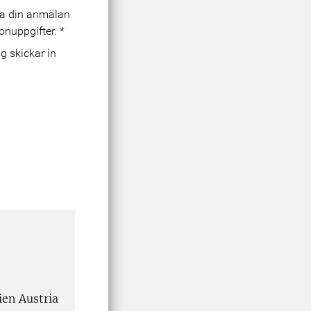
era din anmälan
onuppgifter.
*
en Austria