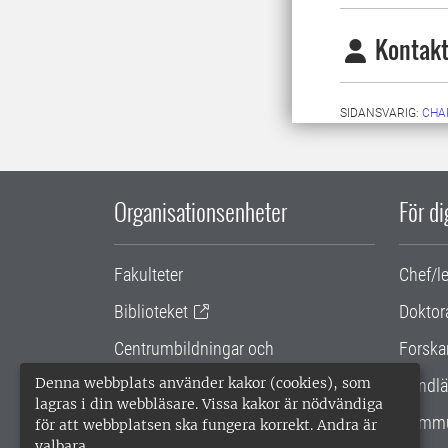
Kontakt
SIDANSVARIG:
CHA
Organisationsenheter
För d
Fakulteter
Chef/l
Biblioteket
Doktor
Centrumbildningar och
Forska
samarbetsprojekt
Denna webbplats använder kakor (cookies), som
Handlä
lagras i din webbläsare. Vissa kakor är nödvändiga
Gemensamma verksamhetsstödet
Kommu
för att webbplatsen ska fungera korrekt. Andra är
valbara.