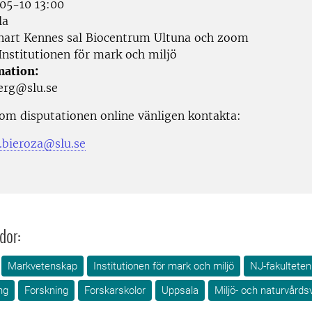
5-10 13:00
la
art Kennes sal Biocentrum Ultuna och zoom
Institutionen för mark och miljö
mation:
berg@slu.se
 om disputationen online vänligen kontakta:
bieroza@slu.se
dor:
Markvetenskap
Institutionen för mark och miljö
NJ-fakulteten
ng
Forskning
Forskarskolor
Uppsala
Miljö- och naturvård