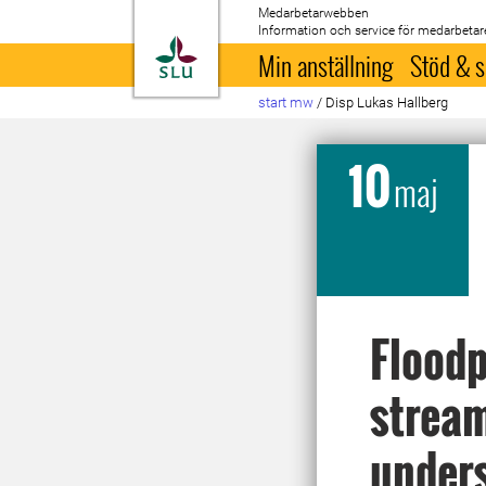
Medarbetarwebben
Information och service för medarbetar
Till startsida
Min anställning
Stöd & s
start mw
/
Disp Lukas Hallberg
10
maj
Floodp
stream
unders