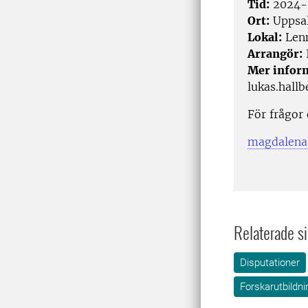
Tid:
2024-0
Ort:
Uppsa
Lokal:
Lenn
Arrangör:
Mer infor
lukas.hall
För frågor
magdalena.
Relaterade si
Disputationer
Forskarutbildni