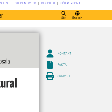
SLU.SE
STUDENTWEBB
BIBLIOTEK
SÖK PERSONAL
er
Sök
English
KONTAKT
psala
FAKTA
SKRIV UT
tural