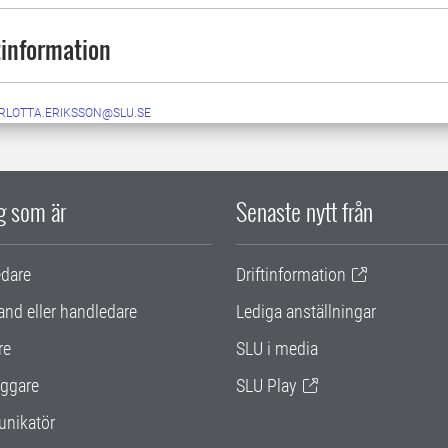
information
RLOTTA.ERIKSSON@SLU.SE
ig som är
Senaste nytt från
edare
Driftinformation
and eller handledare
Lediga anställningar
re
SLU i media
ggare
SLU Play
nikatör