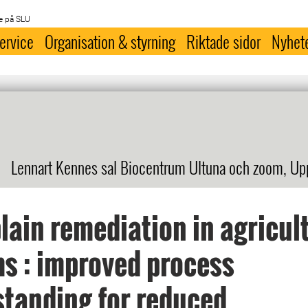
e på SLU
ervice
Organisation & styrning
Riktade sidor
Nyhet
Lennart Kennes sal Biocentrum Ultuna och zoom, Up
lain remediation in agricul
s : improved process
tanding for reduced