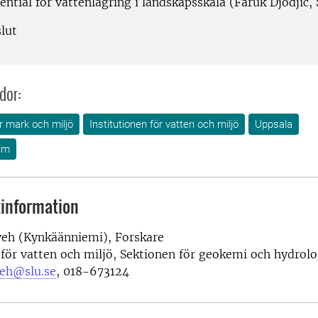
ential för vattenlagring i landskapsskala (Faruk Djodjic,
lut
dor:
ör mark och miljö
Institutionen för vatten och miljö
Uppsala
um
information
eh (Kynkäänniemi), Forskare
 för vatten och miljö, Sektionen för geokemi och hydrolo
eh@slu.se
, 018-673124