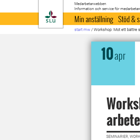
Medarbetarwebben
Information och service för medarbetar
Till startsida
Min anställning
Stöd & s
start mw
/
Workshop: Mot ett bättre 
10
apr
Worksh
arbete
SEMINARIER, WORK