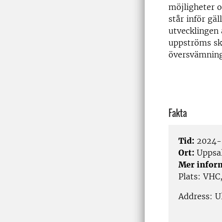
möjligheter 
står inför gä
utvecklingen 
uppströms sko
översvämning
Fakta
Tid:
2024-0
Ort:
Uppsa
Mer infor
Plats: VHC,
Address: U