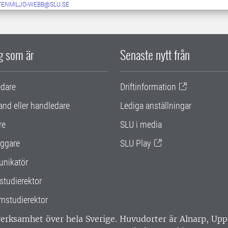
TENMILJO-WEBB@SLU.SE
ig som är
Senaste nytt från
edare
Driftinformation
and eller handledare
Lediga anställningar
re
SLU i media
ggare
SLU Play
nikatör
studierektor
mstudierektor
 verksamhet över hela Sverige. Huvudorter är Alnarp, U