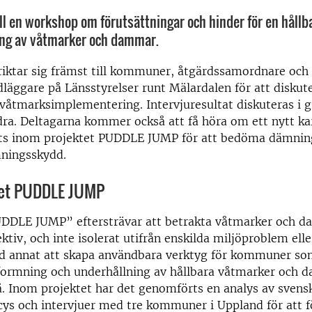
l en workshop om förutsättningar och hinder för en hållb
ng av våtmarker och dammar.
iktar sig främst till kommuner, åtgärdssamordnare och
äggare på Länsstyrelser runt Mälardalen för att diskut
 våtmarksimplementering. Intervjuresultat diskuteras i g
dra. Deltagarna kommer också att få höra om ett nytt ka
ts inom projektet PUDDLE JUMP för att bedöma dämnin
ningsskydd.
et PUDDLE JUMP
UDDLE JUMP” eftersträvar att betrakta våtmarker och d
ktiv, och inte isolerat utifrån enskilda miljöproblem elle
nd annat att skapa användbara verktyg för kommuner so
tformning och underhållning av hållbara våtmarker och
. Inom projektet har det genomförts en analys av svens
ys och intervjuer med tre kommuner i Uppland för att f