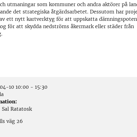
och utmaningar som kommuner och andra aktörer på lan
llande det strategiska åtgärdsarbetet. Dessutom har proj
av ett nytt kartverktyg för att uppskatta dämningspoten
g för att skydda nedströms åkermark eller städer från
.
4-10 10:00 - 15:30
la
mation:
 Sal Ratatosk
lls väg 26