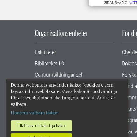
SIDANSVARIG:
VAT
Organisationsenheter
För d
Fakulteter
Chef/l
Biblioteket
Doktor
Centrumbildningar och
Forska
samarbetsprojekt
Denna webbplats använder kakor (cookies), som
Handlä
lagras i din webbläsare. Vissa kakor är nödvändiga
Gemensamma verksamhetsstödet
Kommu
för att webbplatsen ska fungera korrekt. Andra är
valbara.
SLU Holding
Lärare/
Hantera valbara kakor
Progra
Tillåt bara nödvändiga kakor
SLU, Sveriges lantbruksuniversitet, har