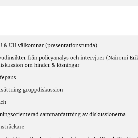
U & UU välkomnar (presentationsrunda)
vudinsikter från policyanalys och intervjuer (Nairomi Er
iskussion om hinder & lösningar
ffepaus
rtsättning gruppdiskussion
nch
sningsorienterad sammanfattning av diskussionerna
nsträckare