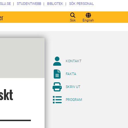
SLU.SE
STUDENTWEBB
BIBLIOTEK
SÖK PERSONAL
er
Sök
English
KONTAKT
FAKTA
SKRIV UT
skt
PROGRAM