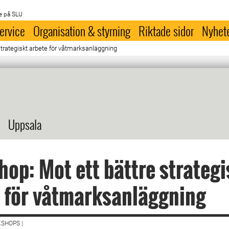
e på SLU
ervice
Organisation & styrning
Riktade sidor
Nyhet
strategiskt arbete för våtmarksanläggning
Uppsala
op: Mot ett bättre strategi
 för våtmarksanläggning
SHOPS |