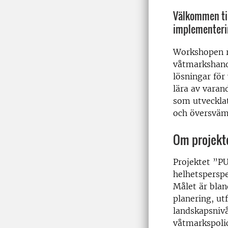
Välkommen til
implementeri
Workshopen r
våtmarkshandl
lösningar för
lära av varan
som utveckla
och översväm
Om projekt
Projektet ”P
helhetsperspe
Målet är bla
planering, u
landskapsnivå
våtmarkspolic