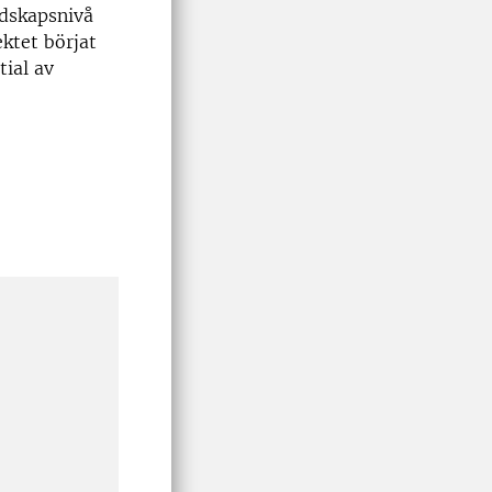
dskapsnivå
ektet börjat
tial av