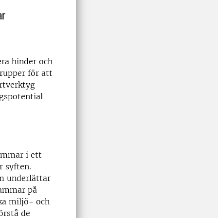
ar
era hinder och
rupper för att
rtverktyg
gspotential
ammar i ett
r syften.
m underlättar
 dammar på
ka miljö- och
örstå de