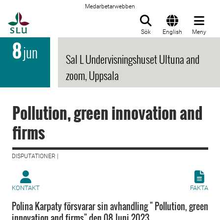
Medarbetarwebben
Till startsida
Sök
English
Meny
8
jun
Sal L Undervisningshuset Ultuna and
zoom, Uppsala
Pollution, green innovation and
firms
DISPUTATIONER |
KONTAKT
FAKTA
Polina Karpaty försvarar sin avhandling " Pollution, green
innovation and firms" den 08 Juni 2023