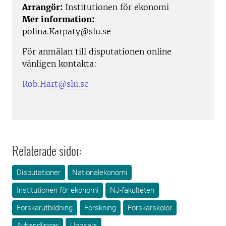
Arrangör:
Institutionen för ekonomi
Mer information:
polina.Karpaty@slu.se
För anmälan till disputationen online
vänligen kontakta:
Rob.Hart@slu.se
Relaterade sidor:
Disputationer
Nationalekonomi
Institutionen för ekonomi
NJ-fakulteten
Forskarutbildning
Forskning
Forskarskolor
Avhandlingar
Uppsala