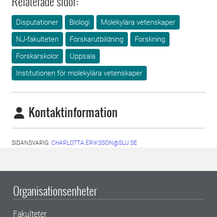
Relaterade sidor:
Disputationer
Biologi
Molekylära vetenskaper
NJ-fakulteten
Forskarutbildning
Forskning
Forskarskolor
Uppsala
Institutionen för molekylära vetenskaper
Kontaktinformation
SIDANSVARIG:
CHARLOTTA.ERIKSSON@SLU.SE
Organisationsenheter
Fakulteter