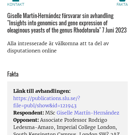
KONTAKT
FAKTA
Giselle Martín-Hernández försvarar sin avhandling
"Insights into genomics and gene expression of
oleaginous yeasts of the genus Rhodotorula" 7 Juni 2023
Alla intresserade är välkomna att ta del av
disputationen online
Fakta
Länk till avhandlingen:
https://publications.slu.se/?
file=publ/show&id=121943
Respondent:
MSc
Giselle Martín-Hernández
Opponent:
Associate Professor Rodrigo
Ledesma-Amaro, Imperial College London,
South Kensington Campus, London SW? 2AZ,