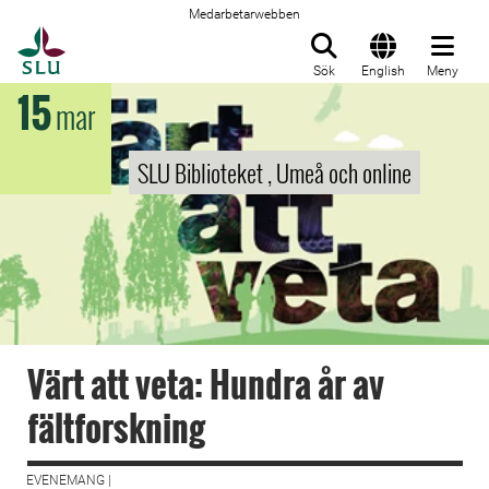
Medarbetarwebben
Till startsida
Sök
English
Meny
15
mar
SLU Biblioteket , Umeå och online
Värt att veta: Hundra år av
fältforskning
EVENEMANG |