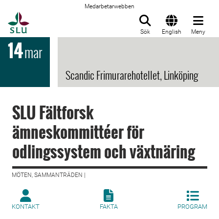
Medarbetarwebben
Till startsida
Sök
English
Meny
14
mar
Scandic Frimurarehotellet, Linköping
SLU Fältforsk
ämneskommittéer för
odlingssystem och växtnäring
MÖTEN, SAMMANTRÄDEN |
KONTAKT
FAKTA
PROGRAM