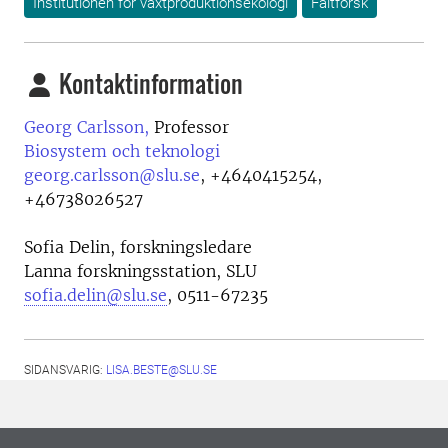
Institutionen för växtproduktionsekologi
Fältforsk
Kontaktinformation
Georg Carlsson,
Professor
Biosystem och teknologi
georg.carlsson@slu.se
,
+4640415254,
+46738026527
Sofia Delin, forskningsledare
Lanna forskningsstation, SLU
sofia.delin@slu.se
, 0511-67235
SIDANSVARIG:
LISA.BESTE@SLU.SE