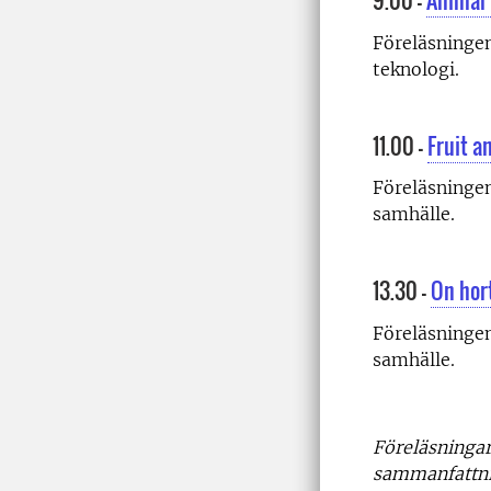
9.00 –
Animal 
Föreläsningen
teknologi.
11.00 –
Fruit a
Föreläsningen
samhälle.
13.30 –
On hor
Föreläsningen
samhälle.
Föreläsningarn
sammanfattni