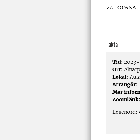
VÄLKOMNA!
Fakta
Tid:
2023-0
Ort:
Alnar
Lokal:
Aula
Arrangör:
Mer infor
Zoomlänk:
Lösenord: 