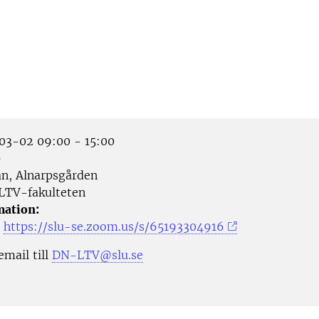
3-02 09:00 - 15:00
p
n, Alnarpsgården
LTV-fakulteten
mation:
https://slu-se.zoom.us/s/65193304916
email till
DN-LTV@slu.se