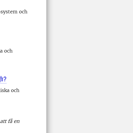
iosystem och
ka och
gh?
niska och
att få en