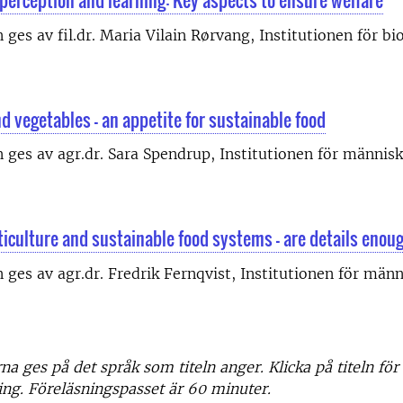
perception and learning: Key aspects to ensure welfare
 ges av fil.dr. Maria Vilain Rørvang, Institutionen för b
nd vegetables - an appetite for sustainable food
 ges av agr.dr. Sara Spendrup, Institutionen för männis
ticulture and sustainable food systems – are details enou
 ges av agr.dr. Fredrik Fernqvist, Institutionen för män
a ges på det språk som titeln anger. Klicka på titeln för 
ng. Föreläsningspasset är 60 minuter.