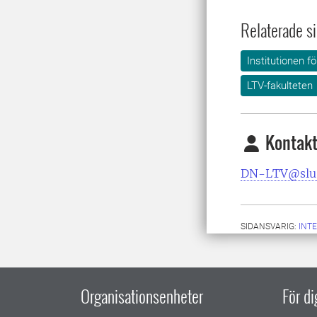
Relaterade si
Institutionen 
LTV-fakulteten
Kontakt
DN-LTV@slu
SIDANSVARIG:
INT
Organisationsenheter
För d