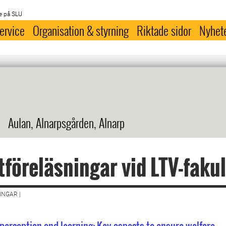
e på SLU
ervice
Organisation & styrning
Riktade sidor
Nyhet
Aulan, Alnarpsgården, Alnarp
föreläsningar vid LTV-faku
NGAR |