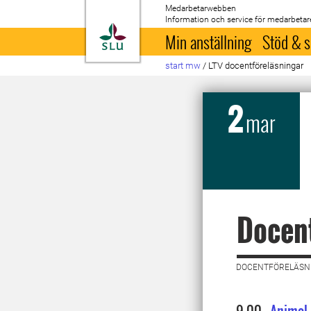
Medarbetarwebben
Information och service för medarbetar
Till startsida
Min anställning
Stöd & s
start mw
/
LTV docentföreläsningar
2
mar
Docent
DOCENTFÖRELÄSNI