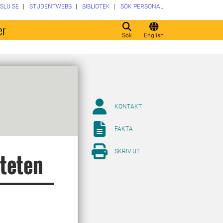
SLU.SE
STUDENTWEBB
BIBLIOTEK
SÖK PERSONAL
er
Sök
English
KONTAKT
FAKTA
SKRIV UT
lteten