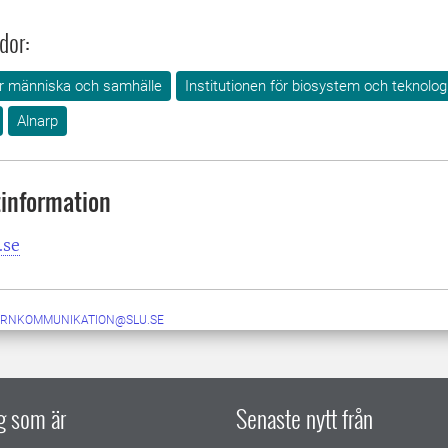
dor:
för människa och samhälle
Institutionen för biosystem och teknolog
Alnarp
information
.se
ERNKOMMUNIKATION@SLU.SE
ig som är
Senaste nytt från