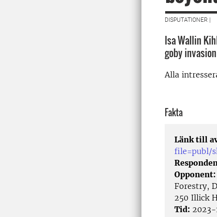
DISPUTATIONER |
Isa Wallin Ki
goby invasion
Alla intresse
Fakta
Länk till 
file=publ
Responden
Opponent
Forestry, 
250 Illick 
Tid:
2023-