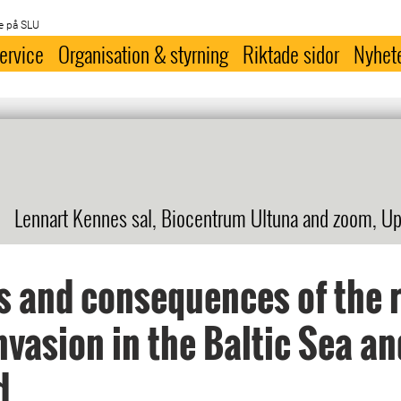
e på SLU
ervice
Organisation & styrning
Riktade sidor
Nyhet
Lennart Kennes sal, Biocentrum Ultuna and zoom, Up
 and consequences of the 
nvasion in the Baltic Sea an
d