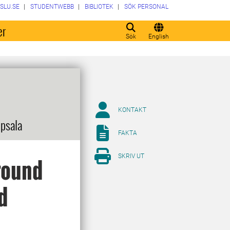
SLU.SE
STUDENTWEBB
BIBLIOTEK
SÖK PERSONAL
er
Sök
English
KONTAKT
psala
FAKTA
SKRIV UT
round
d