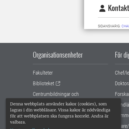
Kontakt
SIDANSVARIG:
CHA
Organisationsenheter
För d
Fakulteter
Chef/l
Biblioteket
Doktor
Centrumbildningar och
Forska
samarbetsprojekt
Denna webbplats använder kakor (cookies), som
Handlä
lagras i din webbläsare. Vissa kakor är nödvändiga
Gemensamma verksamhetsstödet
Kommu
för att webbplatsen ska fungera korrekt. Andra är
valbara.
SLU Holding
Lärare/