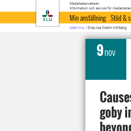
Medarbetarwebben
Information och service för medarbetar
Till startsida
Min anställning
Stöd & s
start mw
/
Disp Isa Wallin Kihlberg
9
nov
Causes
goby i
beyon