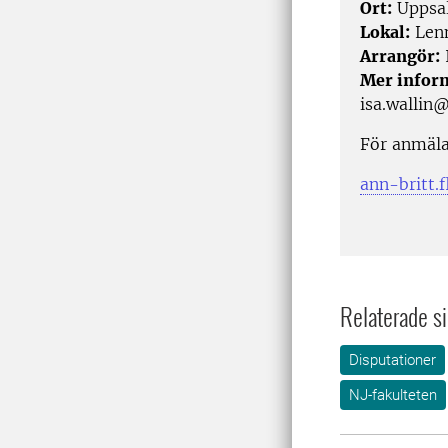
Ort:
Uppsa
Lokal:
Lenn
Arrangör:
I
Mer infor
isa.wallin@
För anmäla
ann-britt.f
Relaterade si
Disputationer
NJ-fakulteten