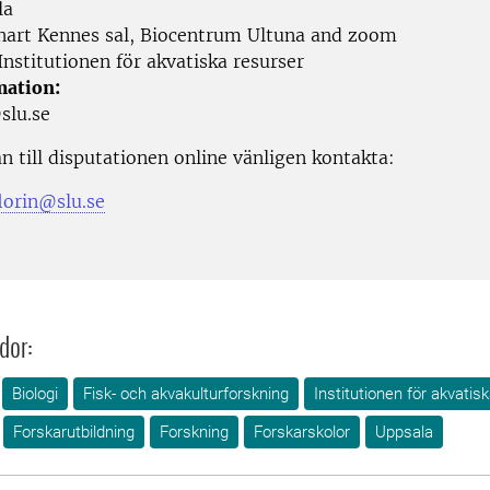
la
art Kennes sal, Biocentrum Ultuna and zoom
nstitutionen för akvatiska resurser
mation:
slu.se
n till disputationen online vänligen kontakta:
lorin@slu.se
dor:
Biologi
Fisk- och akvakulturforskning
Institutionen för akvatis
Forskarutbildning
Forskning
Forskarskolor
Uppsala