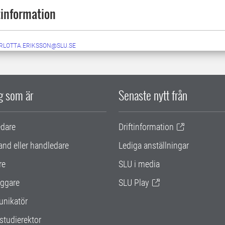
information
RLOTTA.ERIKSSON@SLU.SE
ig som är
Senaste nytt från
edare
Driftinformation
and eller handledare
Lediga anställningar
re
SLU i media
ggare
SLU Play
nikatör
studierektor