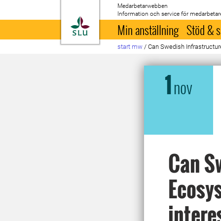
Medarbetarwebben
Information och service för medarbetar
Till startsida
Min anställning
Stöd & s
start mw
/
Can Swedish Infrastructur
1
nov
Can Sw
Ecosys
intere