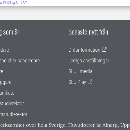
DA.ENGH@SLU.SE
ig som är
Senaste nytt från
edare
Driftinformation
and eller handledare
Lediga anställningar
re
SLU i media
ggare
SLU Play
nikatör
studierektor
mstudierektor
 verksamhet över hela Sverige. Huvudorter är Alnarp, U