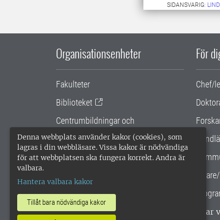
SIDANSVARIG:
LIN
Organisationsenheter
För d
Fakulteter
Chef/l
Biblioteket
Doktor
Centrumbildningar och
Forska
samarbetsprojekt
Denna webbplats använder kakor (cookies), som
Handlä
lagras i din webbläsare. Vissa kakor är nödvändiga
Gemensamma verksamhetsstödet
Kommu
för att webbplatsen ska fungera korrekt. Andra är
valbara.
SLU Holding
Lärare/
Hantera valbara kakor
Progra
Tillåt bara nödvändiga kakor
SLU, Sveriges lantbruksuniversitet, har