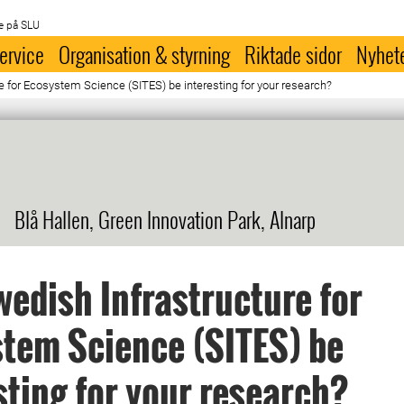
e på SLU
ervice
Organisation & styrning
Riktade sidor
Nyhet
e for Ecosystem Science (SITES) be interesting for your research?
Blå Hallen, Green Innovation Park, Alnarp
edish Infrastructure for
tem Science (SITES) be
sting for your research?