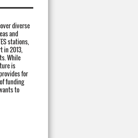
cover diverse
reas and
TES stations,
t in 2013,
ts. While
ture is
 provides for
 of funding
wants to