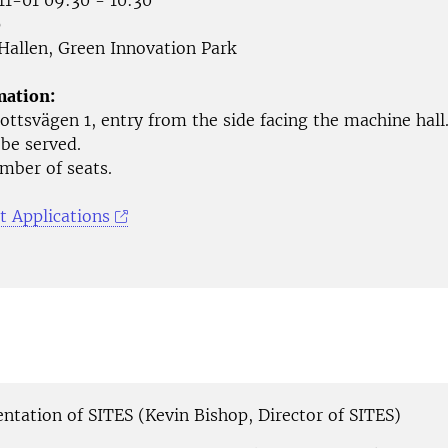
1-01 09:30 - 10:30
p
Hallen, Green Innovation Park
mation:
ottsvägen 1, entry from the side facing the machine hall
 be served.
mber of seats.
t Applications
entation of SITES (Kevin Bishop, Director of SITES)