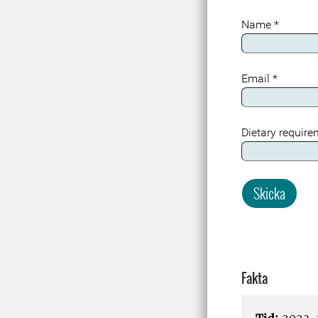
Name
*
Email
*
Dietary requir
Skicka
Fakta