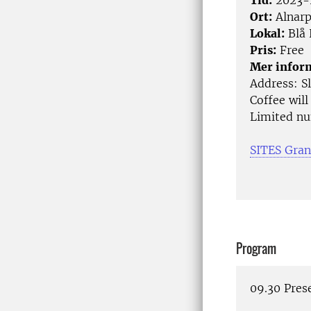
Tid:
2023-1
Ort:
Alnar
Lokal:
Blå 
Pris:
Free
Mer infor
Address: Sl
Coffee will
Limited nu
SITES Gran
Program
09.30 Pres