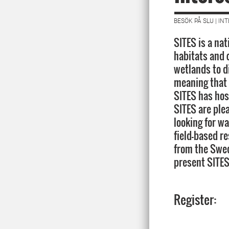
BESÖK PÅ SLU | I
SITES is a nat
habitats and 
wetlands to di
meaning that t
SITES has hos
SITES are ple
looking for wa
field-based re
from the Swed
present SITES 
Register: