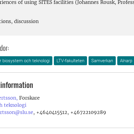
iences of using SITES facilities (Johannes Rousk, Profes
tions, discussion
dor:
ör biosystem och teknologi
LTV-fakulteten
Samverkan
Alnarp
information
ertsson,
Forskare
h teknologi
ertsson@slu.se
,
+4640415512, +46722109289