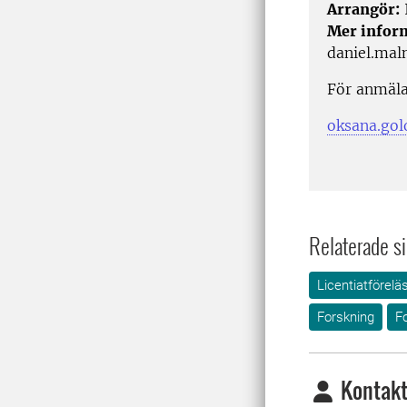
Arrangör:
I
Mer infor
daniel.mal
För anmälan
oksana.gol
Relaterade si
Licentiatförelä
Forskning
F
Kontakt