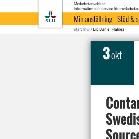
Medarbetarwebben
Information och service för medarbetar
Till startsida
Min anställning
Stöd & s
start mw
/
Lic Daniel Malnes
3
okt
Contam
Swedi
Source