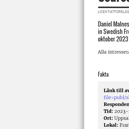
LICENTIATFÖRELÄS
Daniel Malnes
in Swedish Fr
oktober 2023
Alla intresse
Fakta
Länk till 
file=publ
Responden
Tid:
2023-1
Ort:
Uppsa
Lokal:
Fram