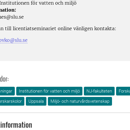
nstitutionen för vatten och miljö
mation:
nes@slu.se
 till licentiatseminariet online vänligen kontakta:
ovko@slu.se
dor:
sningar
Institutionen för vatten och miljö
NJ-fakulteten
Forsk
orskarskolor
Uppsala
Miljö- och naturvårdsvetenskap
information