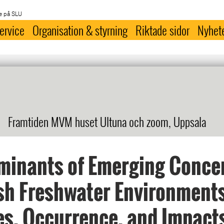
e på SLU
ervice
Organisation & styrning
Riktade sidor
Nyhet
Framtiden MVM huset Ultuna och zoom, Uppsala
inants of Emerging Concer
sh Freshwater Environments
s, Occurrence, and Impact