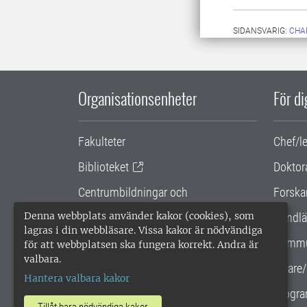
SIDANSVARIG:
CHA
Organisationsenheter
För d
Fakulteter
Chef/l
Biblioteket
Doktor
Centrumbildningar och
Forska
samarbetsprojekt
Denna webbplats använder kakor (cookies), som
Handlä
lagras i din webbläsare. Vissa kakor är nödvändiga
Gemensamma verksamhetsstödet
Kommu
för att webbplatsen ska fungera korrekt. Andra är
valbara.
SLU Holding
Lärare/
Hantera valbara kakor
Progra