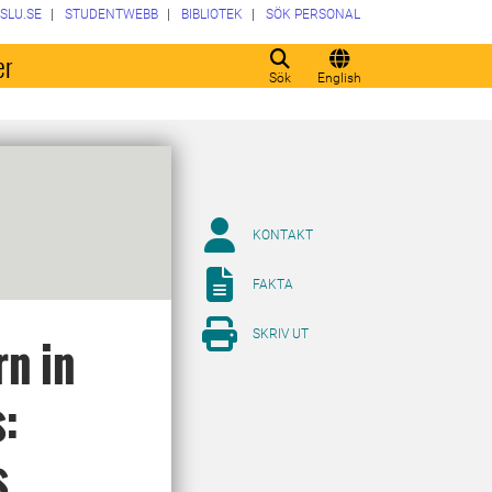
SLU.SE
STUDENTWEBB
BIBLIOTEK
SÖK PERSONAL
er
Sök
English
KONTAKT
FAKTA
SKRIV UT
n in
:
s