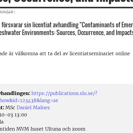
NINGAR |
 försvarar sin licentiat avhandling "Contaminants of Eme
eshwater Environments: Sources, Occurrence, and Impact
rade är välkomna att ta del av licentiatseminariet online
avhandlingen:
https://publications.slu.se/?
/show&id=123438&lang=se
t:
MSc
Daniel Malnes
0-03 13:00
la
tiden MVM huset Ultuna och zoom