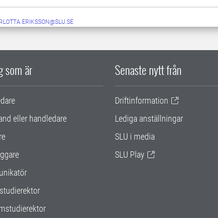
RLOTTA.ERIKSSON@SLU.SE
ig som är
Senaste nytt från
edare
Driftinformation
and eller handledare
Lediga anställningar
re
SLU i media
ggare
SLU Play
nikatör
studierektor
mstudierektor