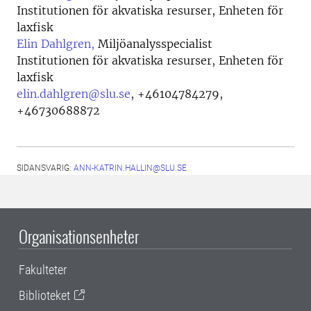
Institutionen för akvatiska resurser, Enheten för
laxfisk
Elin Dahlgren,
Miljöanalysspecialist
Institutionen för akvatiska resurser, Enheten för
laxfisk
elin.dahlgren@slu.se
,
+46104784279,
+46730688872
SIDANSVARIG:
ANN-KATRIN.HALLIN@SLU.SE
Organisationsenheter
Fakulteter
Biblioteket