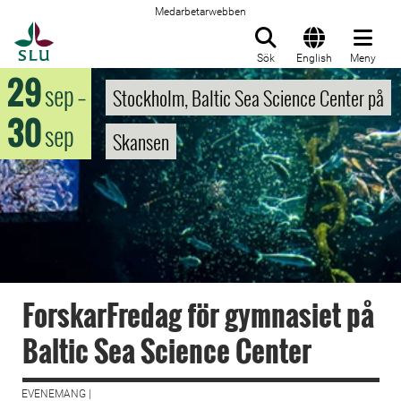
Medarbetarwebben
Till startsida
Sök
English
Meny
29
sep
–
Stockholm, Baltic Sea Science Center på
30
sep
Skansen
ForskarFredag för gymnasiet på
Baltic Sea Science Center
EVENEMANG |