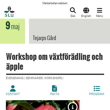
Medarbetarwebben
Till startsida
Sök
English
Meny
9
maj
Tejarps Gård
Workshop om växtförädling och
äpple
EVENEMANG | SEMINARIER, WORKSHOPS |
KONTAKT
FAKTA
PROGRAM