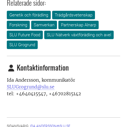
Relaterade sidor:
Genetik och förädling
Trädgårdsvetenskap
Forskning
Samverkan
Partnerskap Alnarp
SLU Future Food
SLU Nätverk växtförädling och avel
SLU Grogrund
Kontaktinformation
Ida Andersson, kommunikatör
SLUGrogrund@slu.se
tel: +4640415547, +46702815142
SIDANSVARIG:
IDA.ANDERSSON@SLU.SE