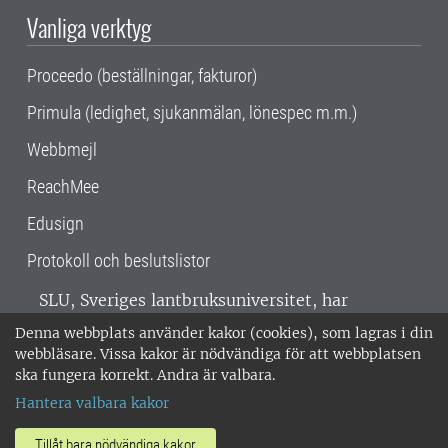
Vanliga verktyg
Proceedo (beställningar, fakturor)
Primula (ledighet, sjukanmälan, lönespec m.m.)
Webbmejl
ReachMee
Edusign
Protokoll och beslutslistor
SLU, Sveriges lantbruksuniversitet, har
verksamhet över hela Sverige. Huvudorter är
Denna webbplats använder kakor (cookies), som lagras i din
Alnarp, Uppsala och Umeå.
SLU är
webbläsare. Vissa kakor är nödvändiga för att webbplatsen
miljöcertifierat enligt ISO 14001. •
Telefon:
ska fungera korrekt. Andra är valbara.
018-67 10 00 • Org nr: 202100-2817 •
Om
Hantera valbara kakor
medarbetarwebben
•
SLU:s fakturaadress
•
Om SLU:s webbplatser
•
Vid KRIS
Tillåt bara nödvändiga kakor