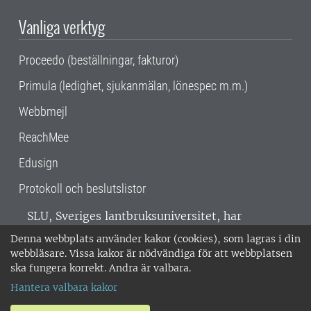
Vanliga verktyg
Proceedo (beställningar, fakturor)
Primula (ledighet, sjukanmälan, lönespec m.m.)
Webbmejl
ReachMee
Edusign
Protokoll och beslutslistor
SLU, Sveriges lantbruksuniversitet, har
verksamhet över hela Sverige. Huvudorter är
Denna webbplats använder kakor (cookies), som lagras i din
Alnarp, Uppsala och Umeå.
SLU är
webbläsare. Vissa kakor är nödvändiga för att webbplatsen
miljöcertifierat enligt ISO 14001. •
Telefon:
ska fungera korrekt. Andra är valbara.
018-67 10 00 • Org nr: 202100-2817 •
Om
Hantera valbara kakor
medarbetarwebben
•
SLU:s fakturaadress
•