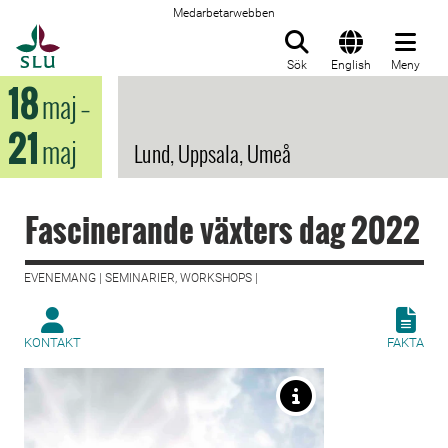
Medarbetarwebben
Till startsida
Sök
English
Meny
18
maj
–
21
maj
Lund, Uppsala, Umeå
Fascinerande växters dag 2022
EVENEMANG | SEMINARIER, WORKSHOPS |
KONTAKT
FAKTA