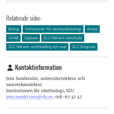
Relaterade sidor:
Biologi
Institutionen för växtskyddsbiologi
Alnarp
Umeå
Uppsala
SLU Nätverk växtskydd
SLU Nätverk växtförädling och avel
SLU Grogrund
Kontaktinformation
Jens Sundström, universitets
lektor och
samverkanslektor
Institutionen för växtbiologi, SLU
jens.sundstrom@slu.se
,
018-67 32 47