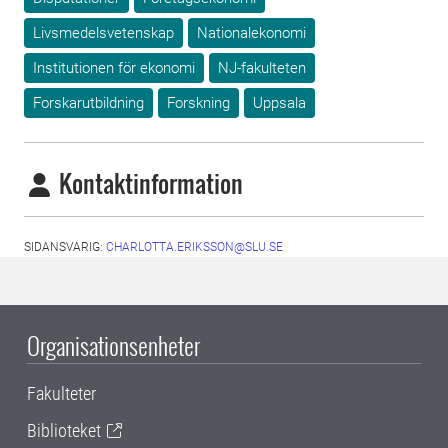
Livsmedelsvetenskap
Nationalekonomi
Institutionen för ekonomi
NJ-fakulteten
Forskarutbildning
Forskning
Uppsala
Kontaktinformation
SIDANSVARIG:
CHARLOTTA.ERIKSSON@SLU.SE
Organisationsenheter
Fakulteter
Biblioteket