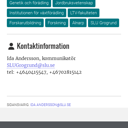
Genetik och förädling
Jordbruksvetenskap
Institutionen för växtförädling
LTV-fakulteten
Forskarutbildning
Forskning
Alnarp
SLU Grogrund
Kontaktinformation
Ida Andersson, kommunikatör
SLUGrogrund@slu.se
tel: +4640415547, +46702815142
SIDANSVARIG:
IDA.ANDERSSON@SLU.SE