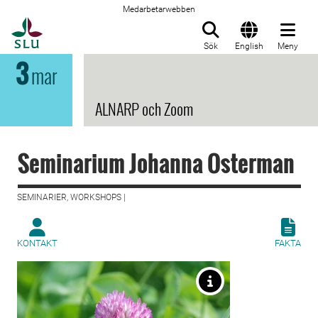
Medarbetarwebben
Till startsida
Sök
English
Meny
3
mar
ALNARP och Zoom
Seminarium Johanna Osterman
SEMINARIER, WORKSHOPS |
KONTAKT
FAKTA