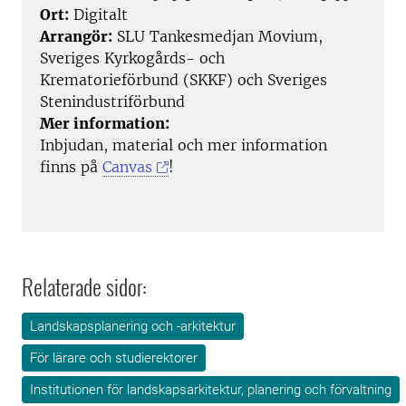
Ort:
Digitalt
Arrangör:
SLU Tankesmedjan Movium,
Sveriges Kyrkogårds- och
Krematorieförbund (SKKF) och Sveriges
Stenindustriförbund
Mer information:
Inbjudan, material och mer information
finns på
Canvas
!
Relaterade sidor:
Landskapsplanering och -arkitektur
För lärare och studierektorer
Institutionen för landskapsarkitektur, planering och förvaltning