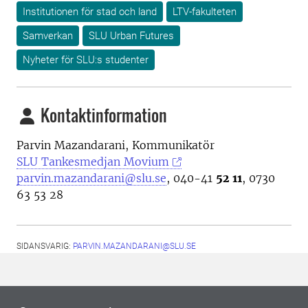
Institutionen för stad och land
LTV-fakulteten
Samverkan
SLU Urban Futures
Nyheter för SLU:s studenter
Kontaktinformation
Parvin Mazandarani, Kommunikatör
SLU Tankesmedjan Movium
parvin.mazandarani@slu.se
, 040-41
52 11
, 0730
63 53 28
SIDANSVARIG:
PARVIN.MAZANDARANI@SLU.SE