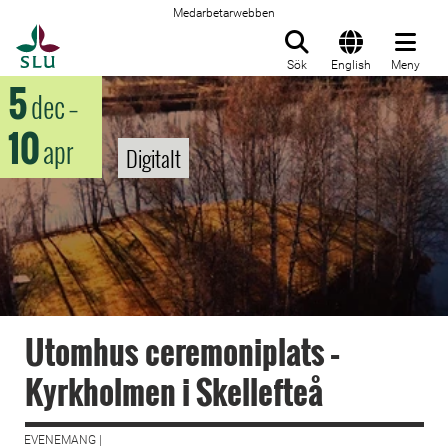
Medarbetarwebben
Till startsida
Sök
English
Meny
5
dec
–
10
apr
Digitalt
Utomhus ceremoniplats –
Kyrkholmen i Skellefteå
EVENEMANG |