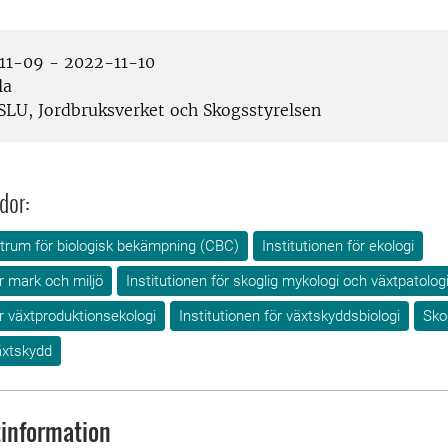
1-09 - 2022-11-10
la
SLU, Jordbruksverket och Skogsstyrelsen
dor:
rum för biologisk bekämpning (CBC)
Institutionen för ekologi
ör mark och miljö
Institutionen för skoglig mykologi och växtpatolog
ör växtproduktionsekologi
Institutionen för växtskyddsbiologi
Sko
äxtskydd
information