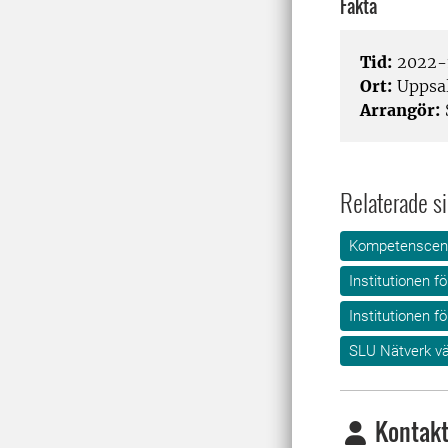
Fakta
Tid:
2022-1
Ort:
Uppsa
Arrangör:
Relaterade si
Kompetenscent
Institutionen f
Institutionen f
SLU Nätverk v
Kontakt