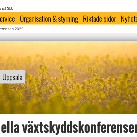
e på SLU
ervice
Organisation & styrning
Riktade sidor
Nyhet
ferensen 2022
Uppsala
ella växtskyddskonferense