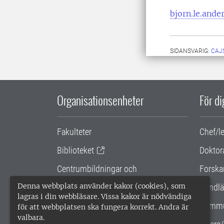
bjorn.le.ande
SIDANSVARIG:
CAJ
Organisationsenheter
För d
Fakulteter
Chef/l
Biblioteket
Doktor
Centrumbildningar och
Forska
samarbetsprojekt
Denna webbplats använder kakor (cookies), som
Handlä
lagras i din webbläsare. Vissa kakor är nödvändiga
Gemensamma verksamhetsstödet
Kommu
för att webbplatsen ska fungera korrekt. Andra är
valbara.
SLU Holding