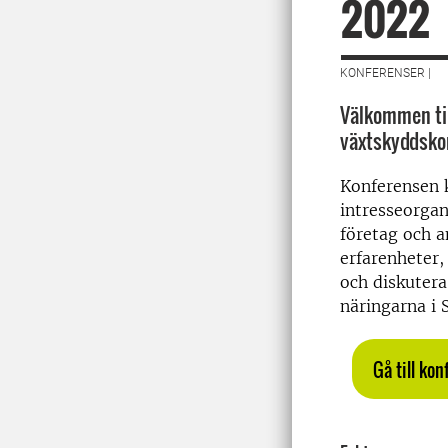
2022
KONFERENSER |
Välkommen til
växtskyddsko
Konferensen 
intresseorgan
företag och a
erfarenheter, 
och diskutera
näringarna i 
Gå till ko