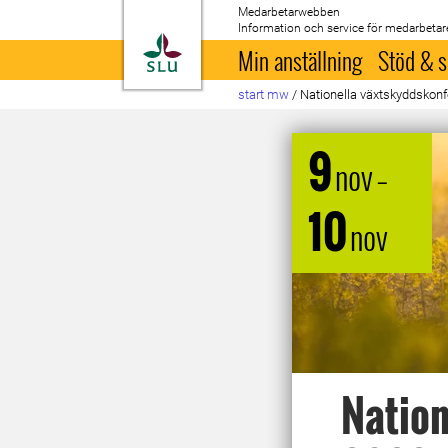
Medarbetarwebben
Information och service för medarbetar
Till startsida
Min anställning
Stöd & s
start mw
/
Nationella växtskyddskon
9
nov
–
10
nov
Nation