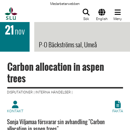
Medarbetarwebben
Till startsida
Sök
English
Meny
21
nov
P-O Bäckströms sal, Umeå
Carbon allocation in aspen
trees
DISPUTATIONER | INTERNA HÄNDELSER |
KONTAKT
FAKTA
Sonja Viljamaa försvarar sin avhandling "Carbon
allocation in aspen trees".