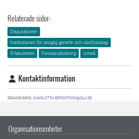
Relaterade sidor:
Disputationer
Institutionen för skoglig genetik och växtfysiologi
S-fakulteten
Forskarutbildning
Umeå
Kontaktinformation
SIDANSVARIG:
CHARLOTTA.BERGSTROM@SLU.SE
Organisationsenheter