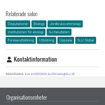
Relaterade sidor:
Disputationer
Ekologi
Jordbruksvetenskap
Institutionen för ekologi
NJ-fakulteten
Forskarutbildning
Utbildning
Uppsala
SLU Global
Kontaktinformation
SIDANSVARIG:
EVA.ANDERSSON.BJORKMAN@SLU.SE
Organisationsenheter