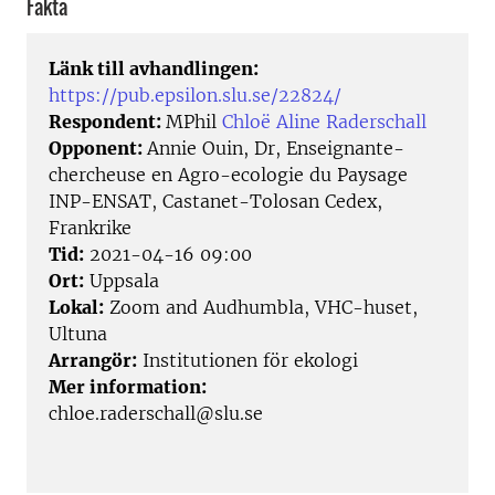
Fakta
Länk till avhandlingen:
https://pub.epsilon.slu.se/22824/
Respondent:
MPhil
Chloë Aline Raderschall
Opponent:
Annie Ouin, Dr, Enseignante-
chercheuse en Agro-ecologie du Paysage
INP-ENSAT, Castanet-Tolosan Cedex,
Frankrike
Tid:
2021-04-16 09:00
Ort:
Uppsala
Lokal:
Zoom and Audhumbla, VHC-huset,
Ultuna
Arrangör:
Institutionen för ekologi
Mer information:
chloe.raderschall@slu.se