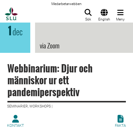
Medarbetarwebben
Till startsida
Sök
English
Meny
1
dec
via Zoom
Webbinarium: Djur och
människor ur ett
pandemiperspektiv
SEMINARIER, WORKSHOPS |
KONTAKT
FAKTA