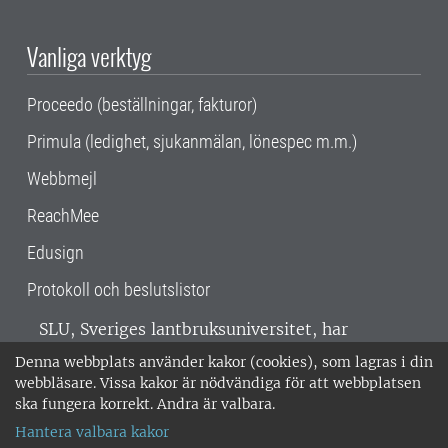
Vanliga verktyg
Proceedo (beställningar, fakturor)
Primula (ledighet, sjukanmälan, lönespec m.m.)
Webbmejl
ReachMee
Edusign
Protokoll och beslutslistor
SLU, Sveriges lantbruksuniversitet, har
verksamhet över hela Sverige. Huvudorter är
Denna webbplats använder kakor (cookies), som lagras i din
Alnarp, Uppsala och Umeå.
SLU är
webbläsare. Vissa kakor är nödvändiga för att webbplatsen
miljöcertifierat enligt ISO 14001. •
Telefon:
ska fungera korrekt. Andra är valbara.
018-67 10 00 • Org nr: 202100-2817 •
Om
Hantera valbara kakor