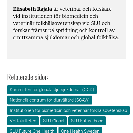
Elisabeth Rajala
är veterinär och forskare
vid institutionen för biomedicin och
veterinär folkhälsovetenskap vid SLU och
forskar främst på spridning och kontroll av
smittsamma sjukdomar och global folkhälsa.
Relaterade sidor:
Kommittén för globala djursjukdomar (CGD)
Nationellt centrum för djurvälfärd (SCAW)
Institutionen för biomedicin och veterinär folkhälsovetenskap
VH-fakulteten
SLU Global
SLU Future Food
SLU Future One Health
One Health Sweden