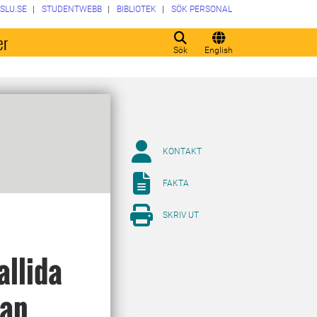
SLU.SE
STUDENTWEBB
BIBLIOTEK
SÖK PERSONAL
er
Sök
English
KONTAKT
FAKTA
SKRIV UT
allida
dan