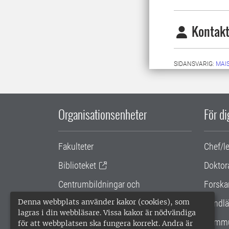
Kontakt
SIDANSVARIG:
MAI
Organisationsenheter
För d
Fakulteter
Chef/l
Biblioteket
Doktor
Centrumbildningar och
Forska
samarbetsprojekt
Denna webbplats använder kakor (cookies), som
Handlä
lagras i din webbläsare. Vissa kakor är nödvändiga
Gemensamma verksamhetsstödet
Kommu
för att webbplatsen ska fungera korrekt. Andra är