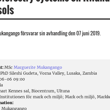
sols
kangango försvarar sin avhandling den 07 juni 2019.
t:
MSc
Marguerite Mukangango
:
PhD Sileshi Gudeta, Vorna Valley, Lusaka, Zambia
06-06 09:00
la
art Kennes sal, Biocentrum, Ultuna
Institutionen för mark och miljö; Mark och miljö, Mark
mation:
e Mukangango