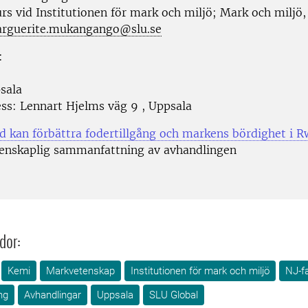
urs vid
Institutionen för mark och miljö; Mark och miljö
rguerite.mukangango@slu.se
:
sala
ess:
Lennart Hjelms väg 9
,
Uppsala
äd kan förbättra fodertillgång och markens bördighet i 
vetenskaplig sammanfattning av avhandling
dor:
Kemi
Markvetenskap
Institutionen för mark och miljö
NJ-f
ng
Avhandlingar
Uppsala
SLU Global