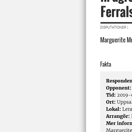
Ferral
DISPUTATIONER |
Marguerite Mu
Fakta
Responden
Opponent
Tid:
2019-
Ort:
Uppsa
Lokal:
Lenn
Arrangör:
Mer infor
Marguerit