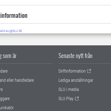
information
SAM.ALI@SLU.SE
ig som är
Senaste nytt från
edare
Driftinformation
and eller handledare
Lediga anställningar
re
SLU i media
ggare
SLU Play
nikatör