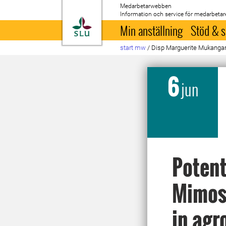
Medarbetarwebben
Information och service för medarbetar
Till startsida
Min anställning
Stöd & s
start mw
/
Disp Marguerite Mukanga
6
jun
Potent
Mimosa
in agr