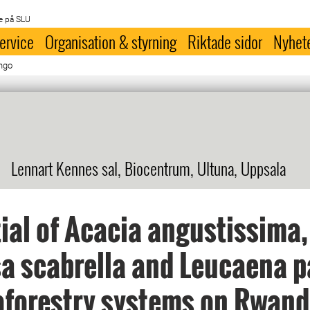
e på SLU
ervice
Organisation & styrning
Riktade sidor
Nyhet
ngo
Lennart Kennes sal, Biocentrum, Ultuna, Uppsala
ial of Acacia angustissima,
 scabrella and Leucaena p
oforestry systems on Rwan