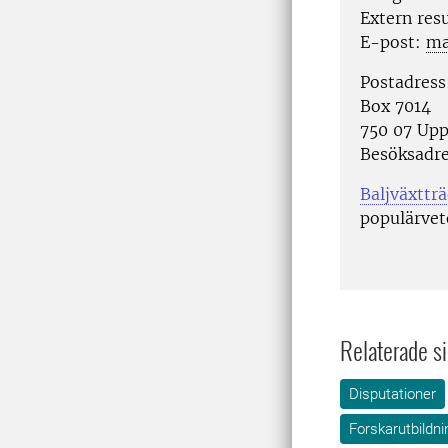
Extern res
E-post:
ma
Postadress
Box 7014
750 07 Upp
Besöksadr
Baljväxttr
populär
Relaterade si
Disputationer
Forskarutbildni