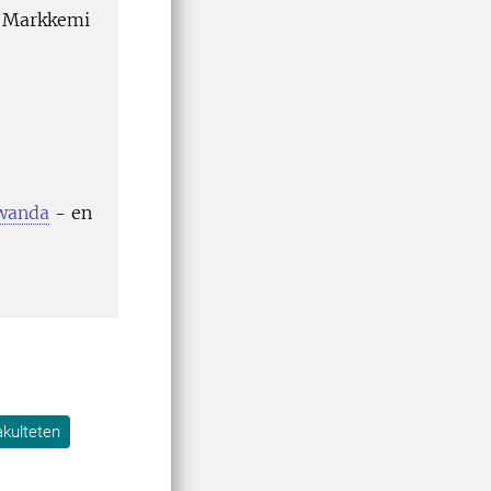
, Markkemi
Rwanda
- en
en
akulteten