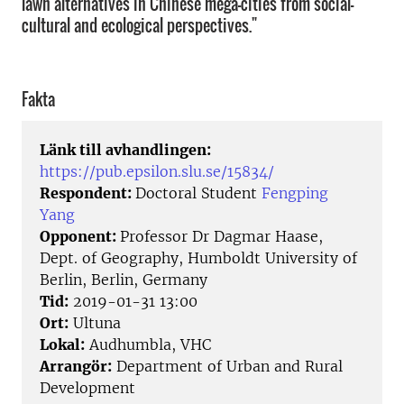
lawn alternatives in Chinese mega-cities from social-
cultural and ecological perspectives."
Fakta
Länk till avhandlingen:
https://pub.epsilon.slu.se/15834/
Respondent:
Doctoral Student
Fengping
Yang
Opponent:
Professor Dr Dagmar Haase,
Dept. of Geography, Humboldt University of
Berlin, Berlin, Germany
Tid:
2019-01-31 13:00
Ort:
Ultuna
Lokal:
Audhumbla, VHC
Arrangör:
Department of Urban and Rural
Development