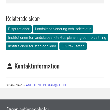
Relaterade sidor:
Disputationer
Landskapsplanering och -arkitektur
Institutionen för landskapsarkitektur, planering och förvaltning
Institutionen för stad och land
LTV-fakulteten
Kontaktinformation
SIDANSVARIG:
ANETTE.NELDESTAM@SLU.SE
Organisationsenheter