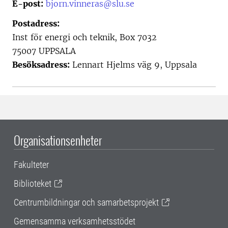
E-post:
bjorn.vinneras@slu.se
Postadress:
Inst för energi och teknik, Box 7032
75007 UPPSALA
Besöksadress:
Lennart Hjelms väg 9, Uppsala
Organisationsenheter
Fakulteter
Biblioteket
Centrumbildningar och samarbetsprojekt
Gemensamma verksamhetsstödet