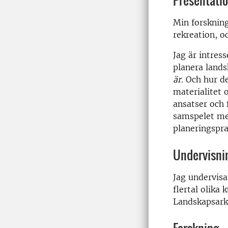
Presentati
Min forskning
rekreation, o
Jag är intres
planera lands
är
. Och hur d
materialitet 
ansatser och 
samspelet mel
planeringspra
Undervisni
Jag undervisa
flertal olika
Landskapsarki