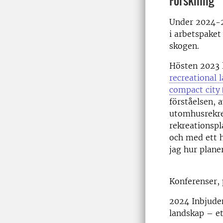
Forskning
Under 2024-2
i arbetspaket
skogen.
Hösten 2023 
recreational 
compact city
förståelsen,
utomhusrekrea
rekreationsp
och med ett h
jag hur plane
Konferenser, 
2024 Inbjuden
landskap – et