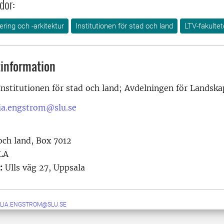
dor:
ring och -arkitektur
Institutionen för stad och land
LTV-fakulte
information
Institutionen för stad och land; Avdelningen för Landska
ia.engstrom@slu.se
 och land, Box 7012
LA
:
Ulls väg 27, Uppsala
LIA.ENGSTROM@SLU.SE