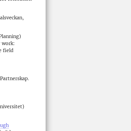
alsveckan,
Planning)
r work:
 field
 Partnerskap.
niversitet)
ough