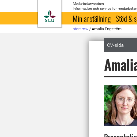
Medarbetarwebben
Information och service för medarbetar
Till startsida
Min anställning
Stöd & s
start mw
/
Amalia Engström
CV-sida
Amali