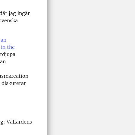
där jag ingår
 svenska
ban
 in the
ördjupa
lan
usrekreation
 diskuterar
ag: Välfärdens