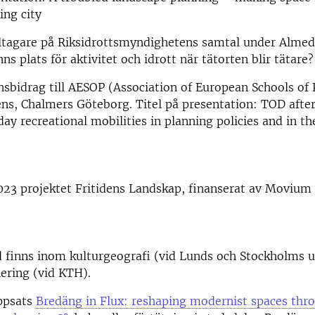
ing city
ltagare på Riksidrottsmyndighetens samtal under Almed
ns plats för aktivitet och idrott när tätorten blir tätare?
sbidrag till AESOP (Association of European Schools of 
ens, Chalmers Göteborg. Titel på presentation: TOD afte
day recreational mobilities in planning policies and in the
023 projektet Fritidens Landskap, finanserat av Movium
finns inom kulturgeografi (vid Lunds och Stockholms u
ering (vid KTH).
ppsats
Bredäng in Flux: reshaping modernist spaces thr