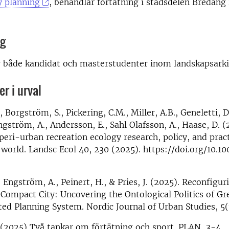
 planning
, behandlar förtätning i stadsdelen Bredäng 
ng
r både kandidat och masterstudenter inom landskapsarki
r i urval
 Borgström, S., Pickering, C.M., Miller, A.B., Geneletti, 
Engström, A., Andersson, E., Sahl Olafsson, A., Haase, D. 
 peri-urban recreation ecology research, policy, and pract
world. Landsc Ecol 40, 230 (2025). https://doi.org/10.1
 Engström, A., Peinert, H., & Pries, J. (2025). Reconfigu
 Compact City: Uncovering the Ontological Politics of G
ted Planning System. Nordic Journal of Urban Studies, 5(
(2025) Två tankar om förtätning och sport. PLAN, 3-4