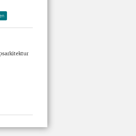
ten
psarkitektur