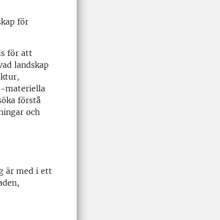
skap för
s för att
 vad landskap
ktur,
o-materiella
söka förstå
eningar och
 är med i ett
aden,