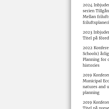
2024 Inbjude
serien Tillgån
Mellan friluf
friluftsplaner
2023 Inbjuden
Titel på före
2022 Konferes
Schools) årli
Planning for 
histories
2019 Konferen
Municipal Eco
natures and u
planning
2019 Konfere
Titel på pres