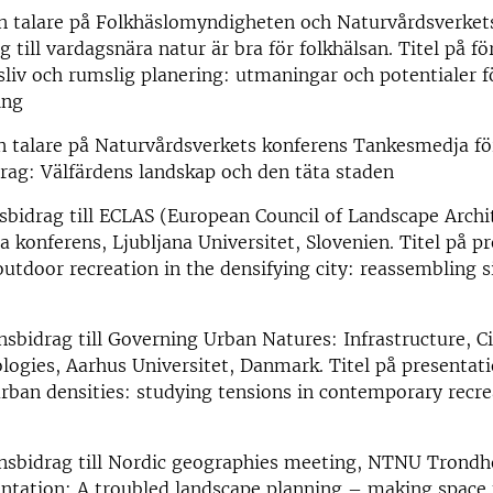
n talare på Folkhäslomyndigheten och Naturvårdsverkets
g till vardagsnära natur är bra för folkhälsan. Titel på f
tsliv och rumslig planering: utmaningar och potentialer f
ing
 talare på Naturvårdsverkets konferens Tankesmedja för f
drag: Välfärdens landskap och den täta staden
bidrag till ECLAS (European Council of Landscape Archi
ga konferens, Ljubljana Universitet, Slovenien. Titel på p
outdoor recreation in the densifying city: reassembling s
sbidrag till Governing Urban Natures: Infrastructure, C
logies, Aarhus Universitet, Danmark. Titel på presentat
rban densities: studying tensions in contemporary recre
nsbidrag till Nordic geographies meeting, NTNU Trondh
entation: A troubled landscape planning – making space 