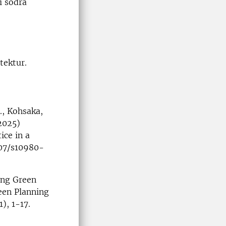
i södra
tektur.
D., Kohsaka,
(2025)
ice in a
007/s10980-
ring Green
reen Planning
1), 1-17.