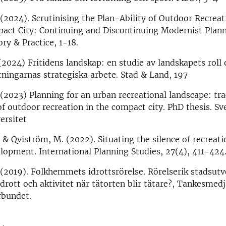
(2024). Scrutinising the Plan-Ability of Outdoor Recreat
act City: Continuing and Discontinuing Modernist Plann
ry & Practice, 1-18.
2024) Fritidens landskap: en studie av landskapets roll 
altningarnas strategiska arbete. Stad & Land, 197
(2023) Planning for an urban recreational landscape: tra
f outdoor recreation in the compact city. PhD thesis. Sv
ersitet
 & Qviström, M. (2022). Situating the silence of recreati
lopment. International Planning Studies, 27(4), 411-424
(2019). Folkhemmets idrottsrörelse. Rörelserik stadsutv
 idrott och aktivitet när tätorten blir tätare?, Tankesme
örbundet.