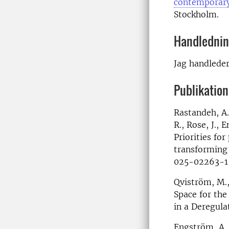
contemporary
Stockholm.
Handledni
Jag handlede
Publikatione
Rastandeh, A.,
R., Rose, J., 
Priorities for
transforming 
025-02263-1
Qviström, M.,
Space for the
in a Deregula
Engström, A. 