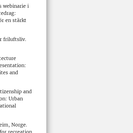
 webinarie i
öredrag:
ör en stärkt
riluftsliv.
tecture
resentation:
ites and
itizenship and
ion: Urban
ational
eim, Norge.
for recreation