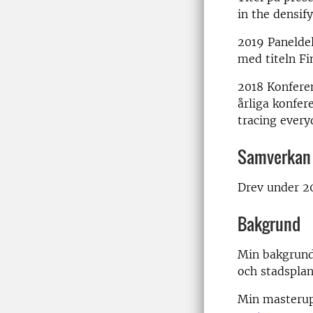
in the densify
2019 Panelde
med titeln Fin
2018 Konferen
årliga konfer
tracing every
Samverkan
Drev under 2
Bakgrund
Min bakgrund 
och stadsplan
Min masteru