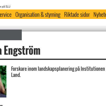
e på SLU
ervice
Organisation & styrning
Riktade sidor
Nyhet
a Engström
Forskare inom landskapsplanering på Institutionen 
Land.