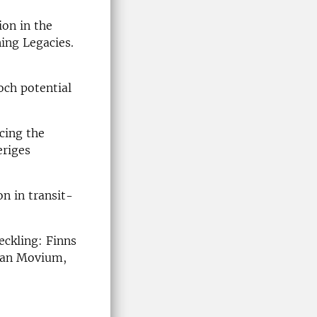
ion in the
ing Legacies.
och potential
cing the
eriges
on in transit-
.
eckling: Finns
djan Movium,