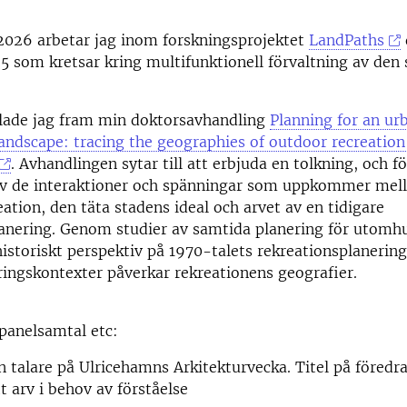
026 arbetar jag inom forskningsprojektet
LandPaths
 5 som kretsar kring multifunktionell förvaltning av den
lade jag fram min doktorsavhandling
Planning for an ur
landscape: tracing the geographies of outdoor recreation
. Avhandlingen sytar till att erbjuda en tolkning, och f
 av de interaktioner och spänningar som uppkommer mel
tion, den täta stadens ideal och arvet av en tidigare
lanering. Genom studier av samtida planering för utomh
istoriskt perspektiv på 1970-talets rekreationsplanering
ringskontexter påverkar rekreationens geografier.
panelsamtal etc:
 talare på Ulricehamns Arkitekturvecka. Titel på föredr
t arv i behov av förståelse