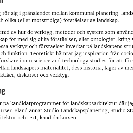
on
 rör sig i gränslandet mellan kommunal planering, land
ch olika (eller motstridiga) förståelser av landskap.
serad av hur de verktyg, metoder och system som använd
kap för med sig olika förståelser, eller ontologier, kring
essa verktyg och förståelser inverkar på landskapens stru
och funktion. Teoretiskt hämtar jag inspiration från soci
forskare inom science and technology studies för att för
lan landskapets materialitet, dess historia, lager av m
ktiker, diskurser och verktyg.
ng
r på kandidatprogrammet för landskapsarkitektur där jag
 kurser. Bland annat Studio Landskapsplanering, Studio St
tektur och text, kandidatkursen.