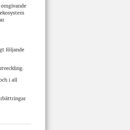
d omgivande
 ekosystem
ar
gt följande
 utveckling.
ch i all
örbättringar