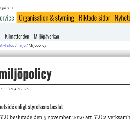
e på SLU
ervice
Organisation & styrning
Riktade sidor
Nyhet
ö
Klimatfonden
Miljöpåverkan
tivt stöd
/
miljö
/
Miljöpolicy
miljöpolicy
5 FEBRUARI 2025
etsidé enligt styrelsens beslut
r SLU beslutade den 5 november 2020 att SLU:s verksamh