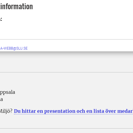
information
:
RA-WEBB@SLU.SE
Uppsala
la
Miljö?
Du hittar en presentation och en lista över meda