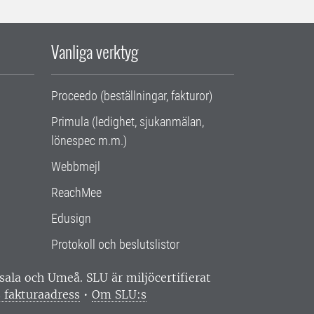
Vanliga verktyg
Proceedo (beställningar, fakturor)
Primula (ledighet, sjukanmälan,
lönespec m.m.)
Webbmejl
ReachMee
Edusign
Protokoll och beslutslistor
ppsala och Umeå.
SLU är miljöcertifierat
 fakturaadress
•
Om SLU:s