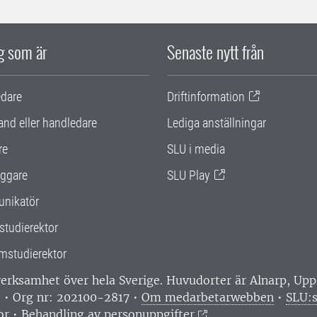
ig som är
Senaste nytt från
edare
Driftinformation
and eller handledare
Lediga anställningar
re
SLU i media
ggare
SLU Play
nikatör
studierektor
mstudierektor
 verksamhet över hela Sverige. Huvudorter är Alnarp, U
0 • Org nr: 202100-2817 •
Om medarbetarwebben
•
SLU:s
or
•
Behandling av personuppgifter