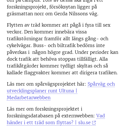
om på campus. Tolv av dessa ska ingå i ett
forskningsprojekt, försöksytan ligger på
gräsmattan norr om Gerda Nilssons väg.
Flytten av träd kommer att pågå i fyra till sex
veckor. Den kommer innebära vissa
trafikstörningar framför allt längs gång- och
cykelvägar. Buss- och biltrafik bedöms inte
påverkas i någon högre grad. Under perioder kan
dock trafik att behöva stoppas tillfälligt. Alla
trafikåtgärder kommer tydligt skyltas och så
kallade flaggvakter kommer att dirigera trafiken.
Läs mer om spårvägsprojektet här:
Spårväg och
utvecklingsplaner runt Ultuna |
Medarbetarwebben
Läs mer om forskningsprojektet i
forskningsdatabasen på externwebben:
Vad
händer i ett träd som flyttas? | slu.se