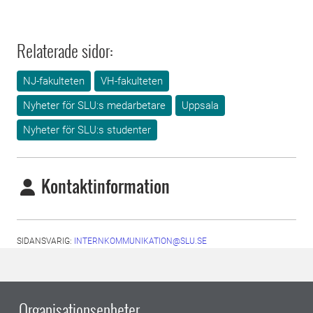
Relaterade sidor:
NJ-fakulteten
VH-fakulteten
Nyheter för SLU:s medarbetare
Uppsala
Nyheter för SLU:s studenter
Kontaktinformation
SIDANSVARIG:
INTERNKOMMUNIKATION@SLU.SE
Organisationsenheter