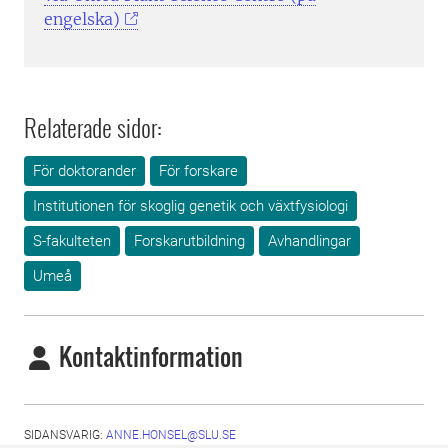
engelska)
Relaterade sidor:
För doktorander
För forskare
Institutionen för skoglig genetik och växtfysiologi
S-fakulteten
Forskarutbildning
Avhandlingar
Umeå
Kontaktinformation
SIDANSVARIG:
ANNE.HONSEL@SLU.SE