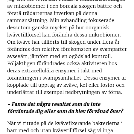
av mikrobiomer i den boreala skogen bättre och
förstå trädarternas inverkan på denna
sammansättning. Min avhandling fokuserade
dessutom ganska mycket på hur oorganisk
kvävetillförsel kan förändra dessa mikrobiomer.
Om kväve har tillförts till skogen under flera år
förändras den relativa förekomsten av svamparter
avsevärt, jämfört med en ogödslad kontroll.
Följaktligen förändrades också aktiviteten hos
deras extracellulära enzymer i takt med
förändringen i svampsamhället. Dessa enzymer är
kopplade till upptag av kväve, kol eller fosfor och
underlättar till exempel nedbrytningen av förna.
- Fanns det några resultat som du inte
förväntade dig eller som du blev förvånad över?
När vi tittade på de kvävefixerande bakterierna i
barr med och utan kvävetillförsel såg vi inga