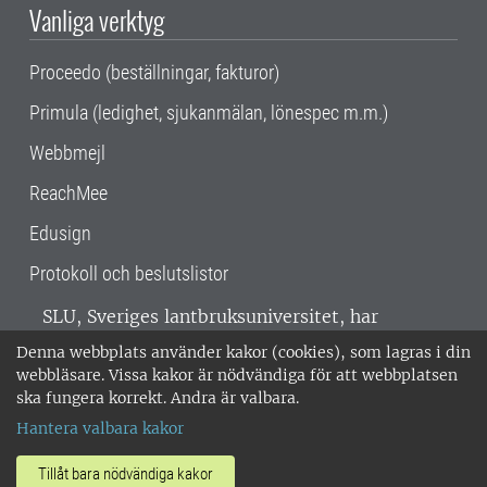
Vanliga verktyg
Proceedo (beställningar, fakturor)
Primula (ledighet, sjukanmälan, lönespec m.m.)
Webbmejl
ReachMee
Edusign
Protokoll och beslutslistor
SLU, Sveriges lantbruksuniversitet, har
verksamhet över hela Sverige. Huvudorter är
Denna webbplats använder kakor (cookies), som lagras i din
Alnarp, Uppsala och Umeå.
SLU är
webbläsare. Vissa kakor är nödvändiga för att webbplatsen
miljöcertifierat enligt ISO 14001. •
Telefon:
ska fungera korrekt. Andra är valbara.
018-67 10 00 • Org nr: 202100-2817 •
Om
Hantera valbara kakor
medarbetarwebben
•
SLU:s fakturaadress
•
Om SLU:s webbplatser
•
Vid KRIS
Tillåt bara nödvändiga kakor