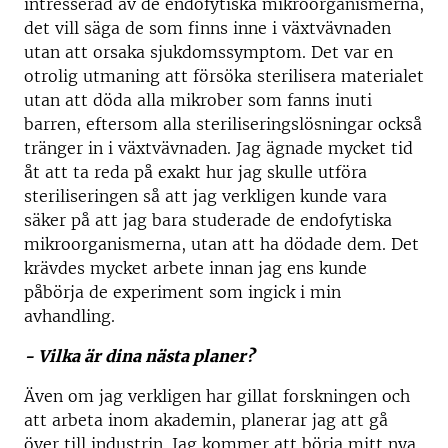
intresserad av de endofytiska mikroorganismerna,
det vill säga de som finns inne i växtvävnaden
utan att orsaka sjukdomssymptom. Det var en
otrolig utmaning att försöka sterilisera materialet
utan att döda alla mikrober som fanns inuti
barren, eftersom alla steriliseringslösningar också
tränger in i växtvävnaden. Jag ägnade mycket tid
åt att ta reda på exakt hur jag skulle utföra
steriliseringen så att jag verkligen kunde vara
säker på att jag bara studerade de endofytiska
mikroorganismerna, utan att ha dödade dem. Det
krävdes mycket arbete innan jag ens kunde
påbörja de experiment som ingick i min
avhandling.
- Vilka är dina nästa planer?
Även om jag verkligen har gillat forskningen och
att arbeta inom akademin, planerar jag att gå
över till industrin. Jag kommer att börja mitt nya