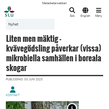
Medarbetarwebben
Till startsida
Sök
English
Meny
Nyhet
Liten men mäktig -
kvävegödsling påverkar (vissa)
mikrobiella samhällen i boreala
skogar
PUBLICERAD: 03 JUNI 2025
KONTAKT