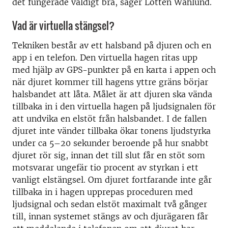
det fungerade väldigt bra, säger Lotten Wahlund.
Vad är virtuella stängsel?
Tekniken består av ett halsband på djuren och en
app i en telefon. Den virtuella hagen ritas upp
med hjälp av GPS-punkter på en karta i appen och
när djuret kommer till hagens yttre gräns börjar
halsbandet att låta. Målet är att djuren ska vända
tillbaka in i den virtuella hagen på ljudsignalen för
att undvika en elstöt från halsbandet. I de fallen
djuret inte vänder tillbaka ökar tonens ljudstyrka
under ca 5–20 sekunder beroende på hur snabbt
djuret rör sig, innan det till slut får en stöt som
motsvarar ungefär tio procent av styrkan i ett
vanligt elstängsel. Om djuret fortfarande inte går
tillbaka in i hagen upprepas proceduren med
ljudsignal och sedan elstöt maximalt två gånger
till, innan systemet stängs av och djurägaren får