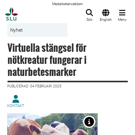
Medarbetarwebben
Till startsida
Sök
English
Meny
Nyhet
Virtuella stängsel för
nötkreatur fungerar i
naturbetesmarker
PUBLICERAD: 04 FEBRUARI 2025
KONTAKT