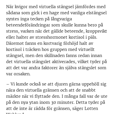
När kvigor med virtuella stängsel jämfördes med
sådana som gick i en hage med vanliga elstängsel
syntes inga tecken på långvariga
beteendeförändringar som skulle kunna bero på
stress, varken när det gällde beteende, kroppsvikt
eller halter av stresshormonet kortisol i päls.
Däremot fanns en kortvarig förhöjd halt av
kortisol i träcken hos gruppen med virtuellt
stängsel, men den skillnaden fanns redan innan
det virtuella stängslet aktiverades, vilket tyder på
att det var andra faktorer än själva stängslet som
var orsaken.
– Vi kunde också se att djuren gärna uppehöll sig
nära den virtuella gränsen och att de snabbt
märkte när vi flyttade den. I många fall var de ute
på den nya ytan inom 30 minuter. Detta tyder på
att de inte är rädda för gränsen, säger Lotten