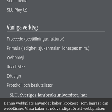
SLU i media
SLU Play
Vanliga verktyg
Proceedo (beställningar, fakturor)
Primula (ledighet, sjukanmälan, lönespec m.m.)
Webbmejl
ReachMee
Edusign
Protokoll och beslutslistor
SLU, Sveriges lantbruksuniversitet, har
verksamhet över hela Sverige. Huvudorter är
Denna webbplats använder kakor (cookies), som lagras i din
Alnarp, Uppsala och Umeå.
SLU är
webbläsare. Vissa kakor är nödvändiga för att webbplatsen