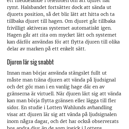
ett meddelande i telefonen om att djuret har
rymt. Halsbandet fortsätter dock att sända ut
djurets position, så det blir lätt att hitta och ta
tillbaka djuret till hagen. Om djuret går tillbaka
frivilligt aktiveras systemet automatiskt igen.
Hagen går att rita om mycket lätt och systemet
kan därför användas för att flytta djuren till olika
delar av marken på ett enkelt sätt.
Djuren lär sig snabbt
Innan man börjar använda stängslet fullt ut
måste man träna djuren att vända på ljudsignal
och det gör man i en vanlig hage där en av
gränserna är virtuell. När djuren lärt sig att vända
kan man börja flytta gränsen eller lägga till fler
sidor. En studie i Lotten Wahlunds avhandling
visar att djuren lär sig att vända på ljudsignalen
inom några dagar, och det har också observerats
hos andra djur än de som ingick i Lottens