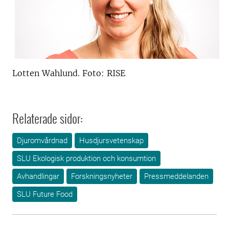
Lotten Wahlund. Foto: RISE
Relaterade sidor:
Djuromvårdnad
Husdjursvetenskap
SLU Ekologisk produktion och konsumtion
Avhandlingar
Forskningsnyheter
Pressmeddelanden
SLU Future Food