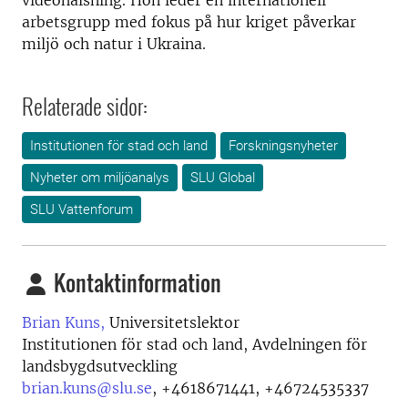
videohälsning. Hon leder en internationell
arbetsgrupp med fokus på hur kriget påverkar
miljö och natur i Ukraina.
Relaterade sidor:
Institutionen för stad och land
Forskningsnyheter
Nyheter om miljöanalys
SLU Global
SLU Vattenforum
Kontaktinformation
Brian Kuns,
Universitetslektor
Institutionen för stad och land, Avdelningen för
landsbygdsutveckling
brian.kuns@slu.se
,
+4618671441, +46724535337