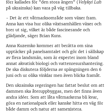
förr kallades för ”den stora ängen” (
Velykyi Luh
på ukrainska) kan vara på väg tillbaka.
- Det är ett våtmarksområde som växer fram.
Anna kan visa hur olika växtsamhällen växer och
brer ut sig, vilket är både fascinerande och
glädjande, säger Brian Kuns.
Anna Kuzemko kommer att berätta om sina
upptäcker på panelsamtalet och gör det i sällskap
av flera landsmän, som är experter inom bland
annat akvatisk biologi och vattenresurshantering.
De ska diskutera följderna av spängningen den 6
juni och ur olika vinklar men även blicka framåt.
Den ukrainska regeringen har fattat beslut om att
dammen ska återuppbyggas, men det finns även
andra idéer. Som att låta våtmarkerna bli kvar,
göra en nationalpark eller kanske hitta en väg för
både damm och natur att samexistera.