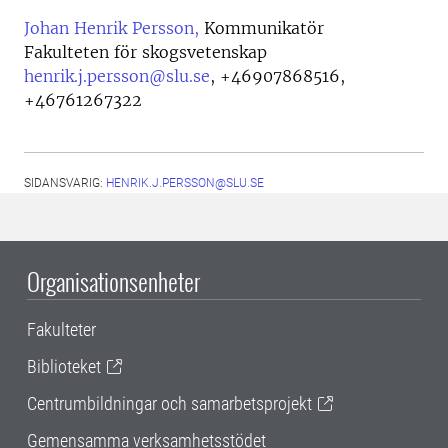
Johan Henrik Persson,
Kommunikatör
Fakulteten för skogsvetenskap
henrik.j.persson@slu.se
,
+46907868516,
+46761267322
SIDANSVARIG:
HENRIK.J.PERSSON@SLU.SE
Organisationsenheter
Fakulteter
Biblioteket
Centrumbildningar och samarbetsprojekt
Gemensamma verksamhetsstödet