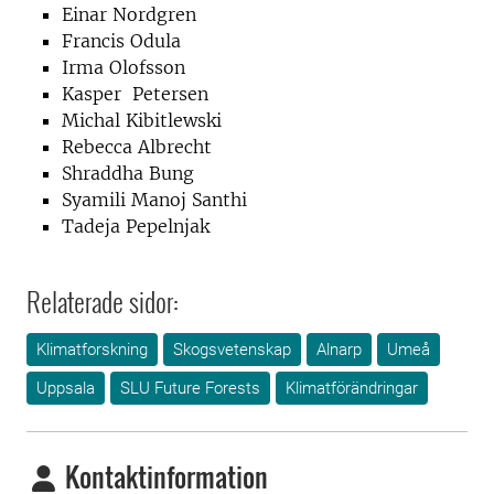
Einar Nordgren
Francis Odula
Irma Olofsson
Kasper Petersen
Michal Kibitlewski
Rebecca Albrecht
Shraddha Bung
Syamili Manoj Santhi
Tadeja Pepelnjak
Relaterade sidor:
Klimatforskning
Skogsvetenskap
Alnarp
Umeå
Uppsala
SLU Future Forests
Klimatförändringar
Kontaktinformation