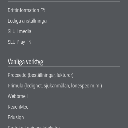
Driftinformation
Lediga anställningar
SLU i media
SLU Play
Vanliga verktyg
Proceedo (beställningar, fakturor)
Primula (ledighet, sjukanmälan, lönespec m.m.)
Webbmejl
ReachMee
Edusign
Protokoll och beslutslistor