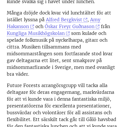
kunde svalka sig i havet under lunchen.
Många dröjde dock kvar vid lunchtältet för att
istället lyssna på
Alfred Bergkvist
,
Amy
Hakanson
och
Óskar Freyr Guðnason
från
Kungliga Musikhögskolan
som kulade och
spelade folkmusik på nyckelharpa, gitarr och
cittra. Musiken tillsammans med
midsommarstången som fortfarande stod kvar
gav deltagarna ett litet, sent smakprov på
midsommarfirande i Sverige, men med ovanligt
bra väder.
Future Forests arrangörsgrupp vill tacka alla
deltagare för deras engagemang, markvärdarna
för att vi kunde vara i denna fantastiska miljö,
presentatörerna för excellenta presentationer,
bussvärdar och volontärer för all assistans och
flexibilitet. Ett särskilt tack går till Gålö havsbad
för den fantastiska lunchen och att vi kunde vara