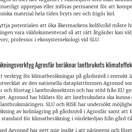
nuerligt upprepas eller införas permanent för att kompe
iska material hela tiden bryts ner och frigör kol.
yttja potentialen att öka åkermarkens kolförråd måste hi
gen vara väldokumenterad så att rätt åtgärder kan välj
er, professor i ekosystemekologi vid SLU.
kningsverktyg Agrosfär beräknar lantbrukets klimateffek
tt verktyg för klimatberäkningar på gårdsnivå i svenskt l
utvecklat av den nationella dataplattformen Agronod so
r och företag i lantbrukssektorn och har stöd från EU 
et. Agronod har bildats för att lantbruksdata ska kunna 
lantbruksnäringen. SLU och RISE har undersökt möjlighe
äkning av kolinlagring på gårdsnivå i Agrosfär samt att f
l standard för klimatberäkning i värdekedjan från gård t
ed Agronod har gett mig insikt i att näringens och för