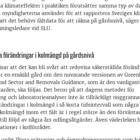
sa klimateffekter i praktiken förutsätter samma typ av d
 myndigheterna använder för att rapportera Sveriges kl
 att det behövs fältdata för att räkna på gårdsnivå, säger
kningsledare vid SLU.
a förändringar i kolmängd på gårdsnivå
isar att det kan bli svårt att redovisa säkerställda föränd
för en enskild gård om den nuvarande versionen av Gree
and Sector and Removals Guidance, som är den vanligast
arden, ska följas. Det beror på att dagens metoder för
ng och laboratorieanalyser inte är tillräckligt noggranna
ndringar i kolmängd i så korta tidsintervall som några 
 kolmängd inom ett fält är i regel större än den förvänta
ill följd av några års odlingsåtgärder. Även väderleken bi
ationer i kolförrådet.
r unikt långa mätserier och övervakningsprogram som ha