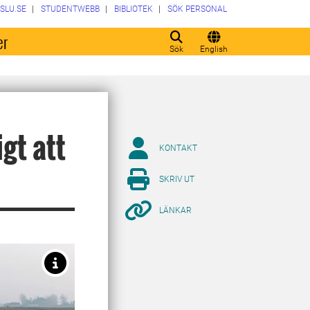
SLU.SE
STUDENTWEBB
BIBLIOTEK
SÖK PERSONAL
er
Sök
English
gt att
KONTAKT
SKRIV UT
LÄNKAR