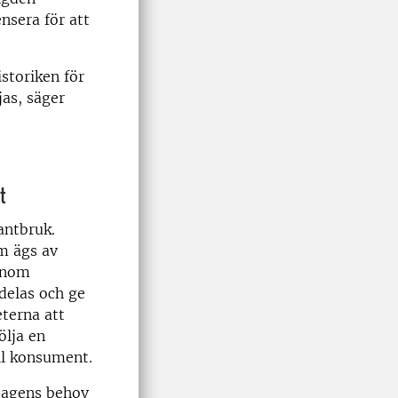
nsera för att
storiken för
as, säger
t
antbruk.
m ägs av
genom
delas och ge
terna att
ölja en
ill konsument.
etagens behov