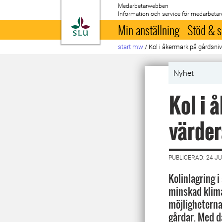
Medarbetarwebben
Information och service för medarbetar
Till startsida
Min anställning
Stöd & s
start mw
/
Kol i åkermark på gårdsnivå
Nyhet
Kol i 
värder
PUBLICERAD: 24 JU
Kolinlagring i
minskad klim
möjligheterna 
gårdar. Med d