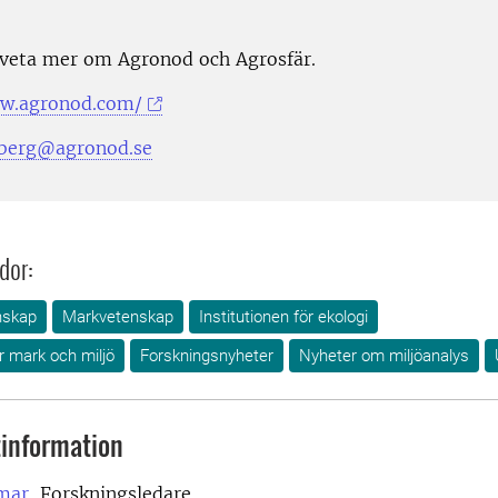
 veta mer om Agronod och Agrosfär.
ww.agronod.com/
rberg@agronod.se
dor:
nskap
Markvetenskap
Institutionen för ekologi
ör mark och miljö
Forskningsnyheter
Nyheter om miljöanalys
information
mar,
Forskningsledare