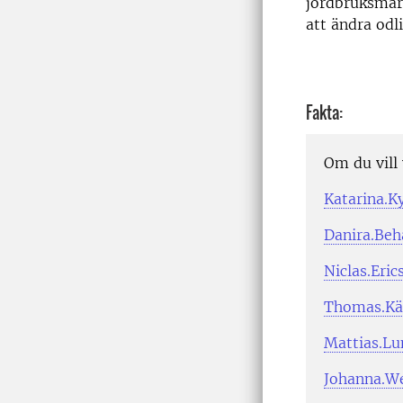
jordbruksmark
att ändra odl
Fakta:
Om du vill 
Katarina.K
Danira.Beh
Niclas.Eri
Thomas.Kä
Mattias.Lu
Johanna.We