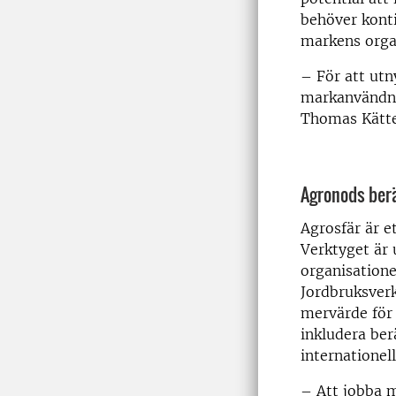
behöver konti
markens organ
– För att utn
markanvändnin
Thomas Kätter
Agronods berä
Agrosfär är e
Verktyget är 
organisatione
Jordbruksverk
mervärde för 
inkludera ber
internationel
– Att jobba m