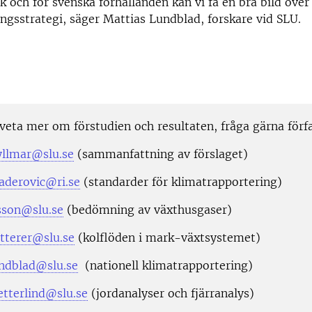
 och för svenska förhållanden kan vi få en bra bild över
ingsstrategi, säger Mattias Lundblad, forskare vid SLU.
veta mer om förstudien och resultaten, fråga gärna förfa
yllmar@slu.se
(sammanfattning av förslaget)
aderovic@ri.se
(standarder för klimatrapportering)
csson@slu.se
(bedömning av växthusgaser)
tterer@slu.se
(kolflöden i mark-växtsystemet)
ndblad@slu.se
(nationell klimatrapportering)
tterlind@slu.se
(jordanalyser och fjärranalys)