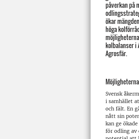
påverkan på m
odlingsstrate
ökar mängden
höga kolförrå
möjligheterna
kolbalanser i
Agrosfär.
Möjligheterna
Svensk åkerma
i samhället a
och fält. En 
nått sin poten
kan ge ökade 
för odling av
potential att