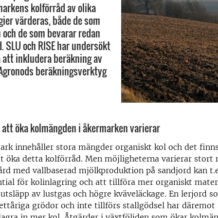
arkens kolförråd av olika
gier värderas, både de som
 och de som bevarar redan
d. SLU och RISE har undersökt
 att inkludera beräkning av
 Agronods beräkningsverktyg
 att öka kolmängden i åkermarken varierar
rk innehåller stora mängder organiskt kol och det finn
tt öka detta kolförråd. Men möjligheterna varierar stort
gård med vallbaserad mjölkproduktion på sandjord kan t.
tial för kolinlagring och att tillföra mer organiskt materia
utsläpp av lustgas och högre kväveläckage. En lerjord 
 ettåriga grödor och inte tillförs stallgödsel har däremot
 lagra in mer kol. Åtgärder i växtföljden som ökar kolmä