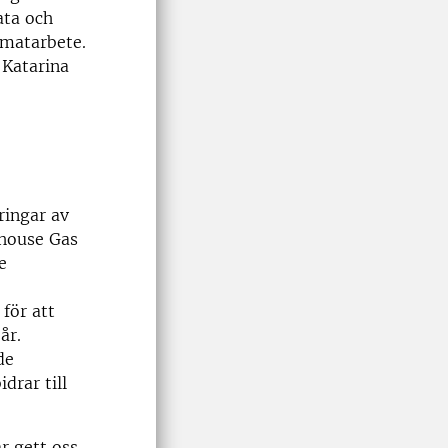
ata och
imatarbete.
 Katarina
ringar av
nhouse Gas
e
 för att
år.
de
drar till
r gett oss