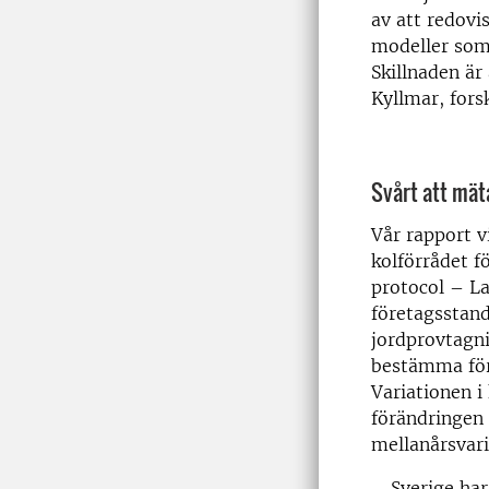
av att redovi
modeller som
Skillnaden är
Kyllmar, fors
Svårt att mät
Vår rapport v
kolförrådet 
protocol – L
företagsstand
jordprovtagni
bestämma förä
Variationen i
förändringen t
mellanårsvari
– Sverige ha