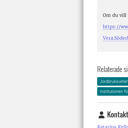
Om du vill
https://w
Vera.Söde
Relaterade si
Jordbruksvete
Institutionen f
Kontakt
Katarina Kyll