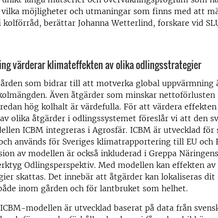
r vilka möjligheter och utmaningar som finns med att m
i kolförråd, berättar Johanna Wetterlind, forskare vid SL
ng värderar klimateffekten av olika odlingsstrategier
ården som bidrar till att motverka global uppvärmning ä
kolmängden. Även åtgärder som minskar nettoförlusten a
redan hög kolhalt är värdefulla. För att värdera effekten 
av olika åtgärder i odlingssystemet föreslår vi att den s
llen ICBM integreras i Agrosfär. ICBM är utvecklad för
och används för Sveriges klimatrapportering till EU och 
sion av modellen är också inkluderad i Greppa Näringen
rktyg Odlingsperspektiv. Med modellen kan effekten av 
gier skattas. Det innebär att åtgärder kan lokaliseras dit
både inom gården och för lantbruket som helhet.
ICBM-modellen är utvecklad baserat på data från svens