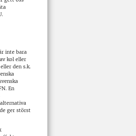
äta
U.
r inte bara
v kol eller
eller den s.k.
venska
 svenska
FN. En
s
alternativa
 de ger störst
k