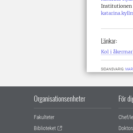
Institutionen
katarina.kyll
Länkar:
Kol i åkermar
SIDANSVARIG:
MAR
Organisationsenheter
För d
Fakulteter
Chef/l
Biblioteket
Doktor