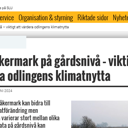
e på SLU
ervice
Organisation & styrning
Riktade sidor
Nyhet
 – viktigt att värdera odlingens klimatnytta
åkermark på gårdsnivå – vikti
a odlingens klimatnytta
NI 2024
 åkermark kan bidra till
atförändring men
varierar stort mellan olika
ata på gårdsnivå kan