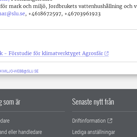
 för mark och miljö, Jordbrukets vattenhushållning och v
mar@slu.se
,
+4618672597, +46703961923
k - Förstudie för klimatverktyget Agrosfär
KMILJO-WEBB@SLU.SE
ig som är
Senaste nytt från
edare
Driftinformation
and eller handledare
Lediga anställningar