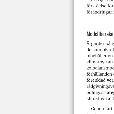
förståelse fö
förändringar 
Modellberäkni
Åtgärder på g
de som ökar 
bibehåller en 
klimatnyttan 
kolbalansmode
förhållanden 
förenklad ver
rådgivningsve
odlingsstrate
klimatnytta, 
– Genom att 