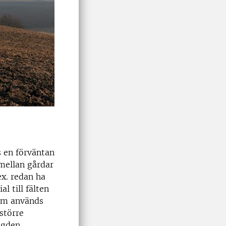
s en förväntan
 mellan gårdar
ex. redan ha
l till fälten
som används
 större
ngden