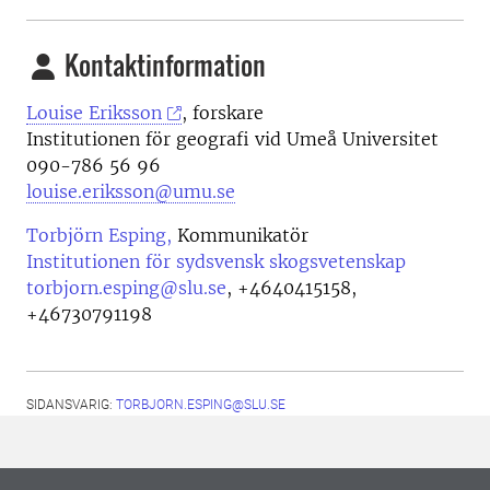
Kontaktinformation
Louise Eriksson
, forskare
Institutionen för geografi vid Umeå Universitet
090-786 56 96
louise.eriksson@umu.se
Torbjörn Esping,
Kommunikatör
Institutionen för sydsvensk skogsvetenskap
torbjorn.esping@slu.se
,
+4640415158,
+46730791198
SIDANSVARIG:
TORBJORN.ESPING@SLU.SE