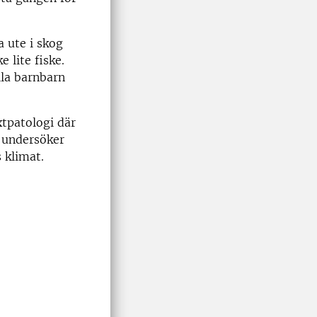
a ute i skog
 lite fiske.
lla barnbarn
xtpatologi där
e undersöker
 klimat.