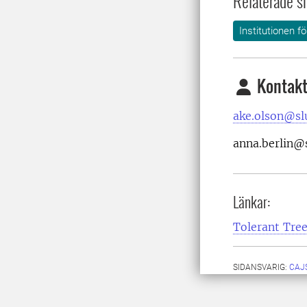
Relaterade si
Institutionen f
Kontakt
ake.olson@sl
anna.berlin@
Länkar:
Tolerant Tre
SIDANSVARIG:
CAJ