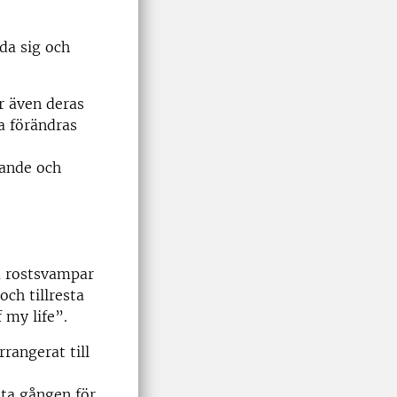
da sig och
 även deras
a förändras
nande och
ra rostsvampar
ch tillresta
 my life”.
rangerat till
sta gången för