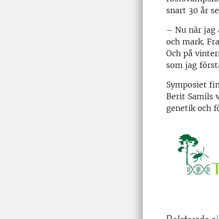
snart 30 år s
– Nu när jag 
och mark. Fra
Och på vinter
som jag först
Symposiet fin
Berit Samils
genetik och f