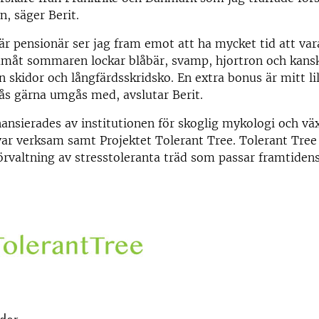
en, säger Berit.
är pensionär ser jag fram emot att ha mycket tid att var
måt sommaren lockar blåbär, svamp, hjortron och kanske
n skidor och långfärdsskridsko. En extra bonus är mitt li
ås gärna umgås med, avslutar Berit.
ansierades av institutionen för skoglig mykologi och vä
 var verksam samt Projektet
Tolerant Tree. Tolerant Tre
örvaltning av stresstoleranta träd som passar framtidens