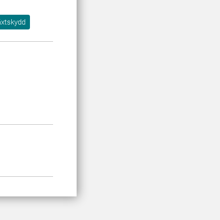
äxtskydd