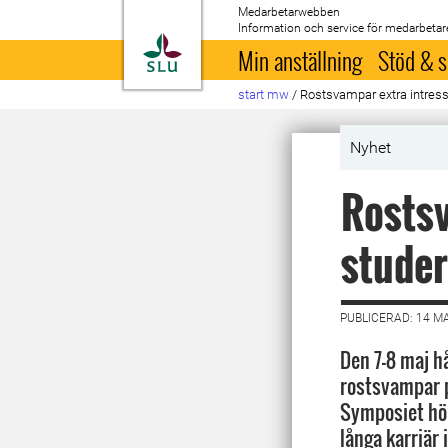
Medarbetarwebben
Information och service för medarbetar
Till startsida
Min anställning
Stöd & s
start mw
/
Rostsvampar extra intressan
Nyhet
Rostsv
studer
PUBLICERAD: 14 M
Den 7–8 maj h
rostsvampar p
Symposiet höll
långa karriär