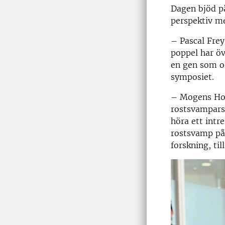
Dagen bjöd p
perspektiv me
– Pascal Frey
poppel har öv
en gen som o
symposiet.
– Mogens Hov
rostsvampars 
höra ett intr
rostsvamp på 
forskning, til