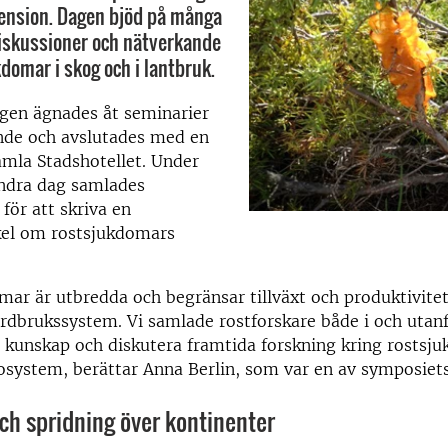
pension. Dagen bjöd på många
iskussioner och nätverkande
domar i skog och i lantbruk.
agen ägnades åt seminarier
nde och avslutades med en
mla Stadshotellet. Under
ndra dag
samlades
för att skriva en
ikel om rostsjukdomars
ar är utbredda och begränsar tillväxt och produktivitet
ordbrukssystem.
Vi samlade rostforskare både i och utanf
a kunskap och diskutera framtida forskning kring rostsj
osystem, berättar Anna Berlin, som var en av symposiets
ch spridning över kontinenter