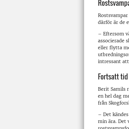
Rostsvampar
Rostsvampar b
därför är de e
– Eftersom v
associerade 
eller flytta 
utbredningsom
intressant at
Fortsatt ti
Berit Samils 
en hel dag me
från Skogforsk
– Det kändes
min ära. Det v
rostsvampsfor