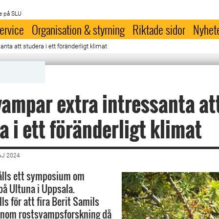
e på SLU
ervice
Organisation & styrning
Riktade sidor
Nyhet
ta att studera i ett föränderligt klimat
ampar extra intressanta at
a i ett föränderligt klimat
AJ 2024
ålls ett symposium om
å Ultuna i Uppsala.
s för att fira Berit Samils
 inom rostsvampsforskning då