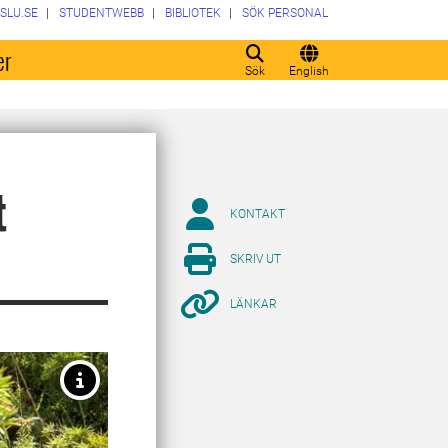
SLU.SE
STUDENTWEBB
BIBLIOTEK
SÖK PERSONAL
er
Sök
English
t
KONTAKT
SKRIV UT
LÄNKAR