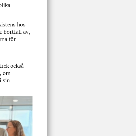
olika
sistens hos
 bortfall av,
rna för
fick också
t, om
 sin