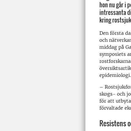
hon nu går i 
intressanta d
kring rostsjuk
Den första d
och nätverka
middag på Ga
symposiets a
rostforskarna 
översiktsart
epidemiologi.
– Rostsjukdom
skogs- och j
för att utbyt
förvaltade ek
Resistens o