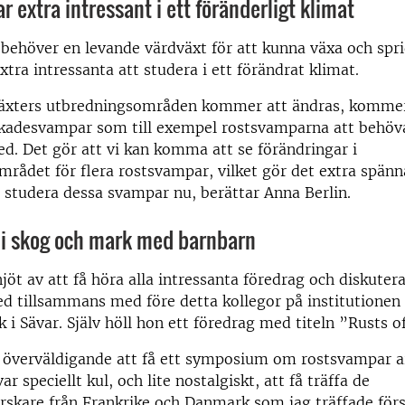
 extra intressant i ett föränderligt klimat
ehöver en levande värdväxt för att kunna växa och spri
xtra intressanta att studera i ett förändrat klimat.
äxters utbredningsområden kommer att ändras, kommer
skadesvampar som till exempel rostsvamparna att behöv
med. Det gör att vi kan komma att se förändringar i
rådet för flera rostsvampar, vilket gör det extra spän
t studera dessa svampar nu, berättar Anna Berlin.
d i skog och mark med barnbarn
njöt av att få höra alla intressanta föredrag och diskute
d tillsammans med före detta kollegor på institutionen o
 i Sävar. Själv höll hon ett föredrag med titeln ”Rusts of
 överväldigande att få ett symposium om rostsvampar ar
ar speciellt kul, och lite nostalgiskt, att få träffa de
skare från Frankrike och Danmark som jag träffade för