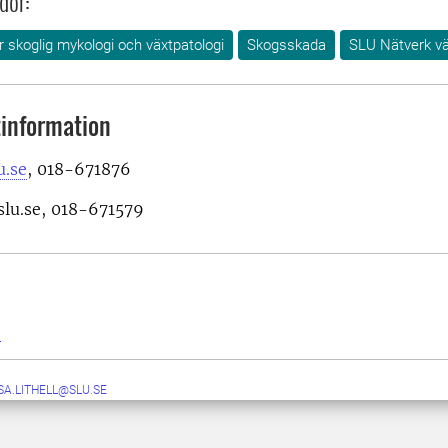
dor:
ör skoglig mykologi och växtpatologi
Skogsskada
SLU Nätverk v
information
u.se
,
018-671876
slu.se, 018-671579
e
SA.LITHELL@SLU.SE