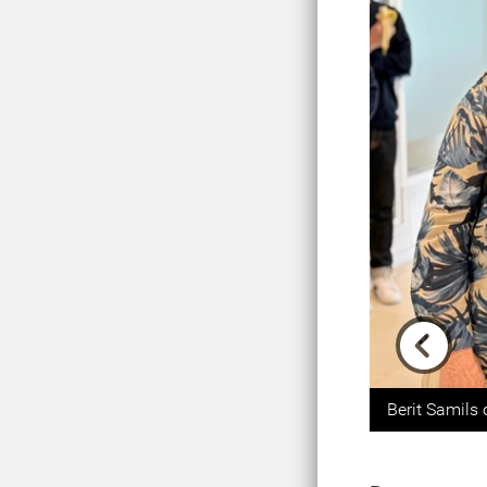
Previou
Berit Samils 