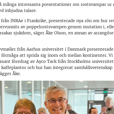
å många intressanta presentationer om rostsvampar ur 
d inbjudna talare.
 från INRAe i Frankrike, presenterade nya rön om hur re
ervunnits av poppelrostsvampen genom mutation i, eller
rsakar sjukdom, säger Åke Olson, en annan av arrangöre
møller från Aarhus universitet i Danmark presenterade
förmåga att sprida sig inom och mellan kontinenter. Vi 
essant föredrag av Ayco Tack från Stockholms universite
kaffeplantor och hur han integrerat samhällsvetenskap i
lägger Åke.