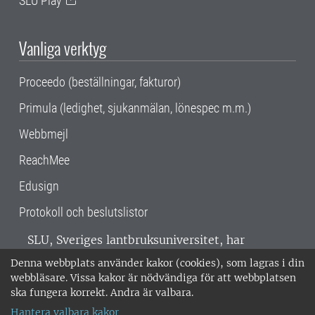
SLU Play
Vanliga verktyg
Proceedo (beställningar, fakturor)
Primula (ledighet, sjukanmälan, lönespec m.m.)
Webbmejl
ReachMee
Edusign
Protokoll och beslutslistor
SLU, Sveriges lantbruksuniversitet, har
verksamhet över hela Sverige. Huvudorter är
Denna webbplats använder kakor (cookies), som lagras i din
Alnarp, Uppsala och Umeå.
SLU är
webbläsare. Vissa kakor är nödvändiga för att webbplatsen
miljöcertifierat enligt ISO 14001. •
Telefon:
ska fungera korrekt. Andra är valbara.
018-67 10 00 • Org nr: 202100-2817 •
Om
Hantera valbara kakor