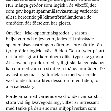
Hur många grödor som ingick i de växtföljder
som gav högst spannmålsavkastning varierade
alltså beroende på klimatförhållandena i de
områden där försöken har gjorts.
Om fler ”icke-spannmålsgrödor”, såsom
baljväxter och oljeväxter, lades till minskade
spannmålsavkastningen däremot inte när fler än
fyra grödor ingick i växtföljden. Detta tyder på att
det är viktigt att kombinera olika typer av grödor.
Att använda grödor med tydligt skilda egenskaper
kan därmed vara en strategi i många områden. De
avkastningsmässiga fördelarna med varierade
växtföljder förstärktes dessutom med tiden, för
alla sädesslag.
Fördelarna med varierade växtföljder var särskilt
stora vid låg kvävegödsling, vilket är intressant
med tanke på den enorma miljöpåverkan som