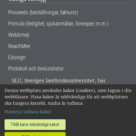
Proceedo (beställningar, fakturor)
Primula (ledighet, sjukanmälan, lönespec m.m.)
Webbmejl
ReachMee
Edusign
Protokoll och beslutslistor
SLU, Sveriges lantbruksuniversitet, har
verksamhet över hela Sverige. Huvudorter är
Denna webbplats använder kakor (cookies), som lagras i din
Alnarp, Uppsala och Umeå.
SLU är
webbläsare. Vissa kakor är nödvändiga för att webbplatsen
miljöcertifierat enligt ISO 14001. •
Telefon:
ska fungera korrekt. Andra är valbara.
018-67 10 00 • Org nr: 202100-2817 •
Om
Hantera valbara kakor
medarbetarwebben
•
SLU:s fakturaadress
•
Om SLU:s webbplatser
•
Vid KRIS
Tillåt bara nödvändiga kakor
•
Hantera kakor
•
Behandling av