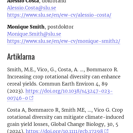
Alessio Costa
, doktorand
Alessio.Costa@slu.se
https://www.slu.se/en/ew-cv/alessio-costa/
Monique Smith
, postdoktor
Monique.Smith@slu.se
https://www.slu.se/en/ew-cv/monique-smith2/
Artiklarna
Smith, M.E., Vico, G., Costa, A. …, Bommarco R.
Increasing crop rotational diversity can enhance
cereal yields. Commun Earth Environ 4, 89
(2023).
https://doi.org/10.1038/s43247-023-
00746-0
Costa A, Bommarco R, Smith ME, …, Vico G. Crop
rotational diversity can mitigate climate-induced
grain yield losses, Global Change Biology, 30, 5
(2024).
https://doi.org/10.1111/gcb.17298