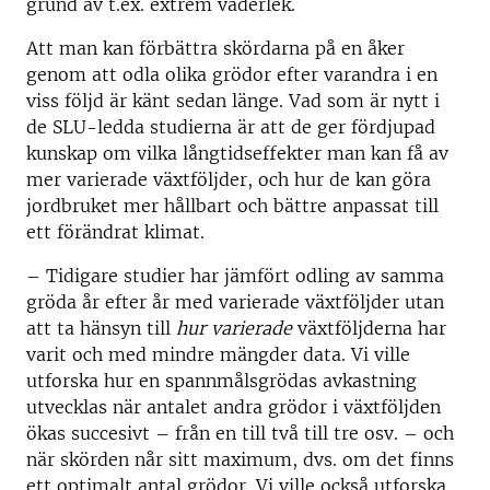
grund av t.ex. extrem väderlek.
Att man kan förbättra skördarna på en åker
genom att odla olika grödor efter varandra i en
viss följd är känt sedan länge. Vad som är nytt i
de SLU-ledda studierna är att de ger fördjupad
kunskap om vilka långtidseffekter man kan få av
mer varierade växtföljder, och hur de kan göra
jordbruket mer hållbart och bättre anpassat till
ett förändrat klimat.
– Tidigare studier har jämfört odling av samma
gröda år efter år med varierade växtföljder utan
att ta hänsyn till
hur varierade
växtföljderna har
varit och med mindre mängder data. Vi ville
utforska hur en spannmålsgrödas avkastning
utvecklas när antalet andra grödor i växtföljden
ökas succesivt – från en till två till tre osv. – och
när skörden når sitt maximum, dvs. om det finns
ett optimalt antal grödor. Vi ville också utforska