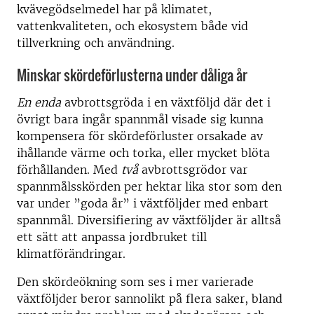
kvävegödselmedel har på klimatet,
vattenkvaliteten, och ekosystem både vid
tillverkning och användning.
Minskar skördeförlusterna under dåliga år
En enda
avbrottsgröda i en växtföljd där det i
övrigt bara ingår spannmål visade sig kunna
kompensera för skördeförluster orsakade av
ihållande värme och torka, eller mycket blöta
förhållanden. Med
två
avbrottsgrödor var
spannmålsskörden per hektar lika stor som den
var under ”goda år” i växtföljder med enbart
spannmål. Diversifiering av växtföljder är alltså
ett sätt att anpassa jordbruket till
klimatförändringar.
Den skördeökning som ses i mer varierade
växtföljder beror sannolikt på flera saker, bland