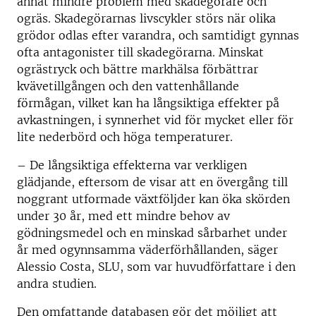
annat mindre problem med skadegörare och
ogräs. Skadegörarnas livscykler störs när olika
grödor odlas efter varandra, och samtidigt gynnas
ofta antagonister till skadegörarna. Minskat
ogrästryck och bättre markhälsa förbättrar
kvävetillgången och den vattenhållande
förmågan, vilket kan ha långsiktiga effekter på
avkastningen, i synnerhet vid för mycket eller för
lite nederbörd och höga temperaturer.
– De långsiktiga effekterna var verkligen
glädjande, eftersom de visar att en övergång till
noggrant utformade växtföljder kan öka skörden
under 30 år, med ett mindre behov av
gödningsmedel och en minskad sårbarhet under
år med ogynnsamma väderförhållanden, säger
Alessio Costa, SLU, som var huvudförfattare i den
andra studien.
Den omfattande databasen gör det möjligt att