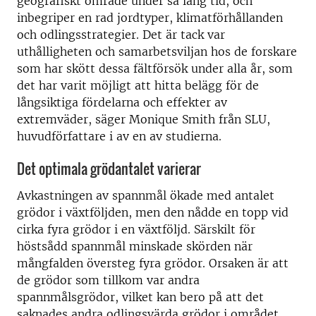
geografiskt område under så lång tid, och
inbegriper en rad jordtyper, klimatförhållanden
och odlingsstrategier. Det är tack var
uthålligheten och samarbetsviljan hos de forskare
som har skött dessa fältförsök under alla år, som
det har varit möjligt att hitta belägg för de
långsiktiga fördelarna och effekter av
extremväder, säger Monique Smith från SLU,
huvudförfattare i av en av studierna.
Det optimala grödantalet varierar
Avkastningen av spannmål ökade med antalet
grödor i växtföljden, men den nådde en topp vid
cirka fyra grödor i en växtföljd. Särskilt för
höstsådd spannmål minskade skörden när
mångfalden översteg fyra grödor. Orsaken är att
de grödor som tillkom var andra
spannmålsgrödor, vilket kan bero på att det
saknades andra odlingsvärda grödor i området.