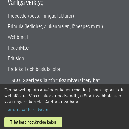
Vanliga verktyg
Proceedo (beställningar, fakturor)
Primula (ledighet, sjukanmälan, lönespec m.m.)
Webbmejl
ReachMee
Edusign
Protokoll och beslutslistor
SLU, Sveriges lantbruksuniversitet, har
verksamhet över hela Sverige. Huvudorter är
Denna webbplats använder kakor (cookies), som lagras i din
Alnarp, Uppsala och Umeå.
SLU är
webbläsare. Vissa kakor är nödvändiga för att webbplatsen
miljöcertifierat enligt ISO 14001. •
Telefon:
ska fungera korrekt. Andra är valbara.
018-67 10 00 • Org nr: 202100-2817 •
Om
Hantera valbara kakor
medarbetarwebben
•
SLU:s fakturaadress
•
Om SLU:s webbplatser
•
Vid KRIS
Tillåt bara nödvändiga kakor
•
Hantera kakor
•
Behandling av