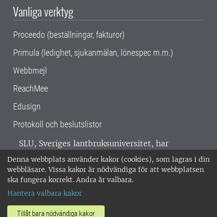
Vanliga verktyg
Proceedo (beställningar, fakturor)
Primula (ledighet, sjukanmälan, lönespec m.m.)
Webbmejl
ReachMee
Edusign
Protokoll och beslutslistor
SLU, Sveriges lantbruksuniversitet, har
verksamhet över hela Sverige. Huvudorter är
Denna webbplats använder kakor (cookies), som lagras i din
Alnarp, Uppsala och Umeå.
SLU är
webbläsare. Vissa kakor är nödvändiga för att webbplatsen
miljöcertifierat enligt ISO 14001. •
Telefon:
ska fungera korrekt. Andra är valbara.
018-67 10 00 • Org nr: 202100-2817 •
Om
Hantera valbara kakor
medarbetarwebben
•
SLU:s fakturaadress
•
Om SLU:s webbplatser
•
Vid KRIS
Tillåt bara nödvändiga kakor