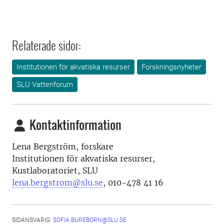
Relaterade sidor:
Institutionen för akvatiska resurser
Forskningsnyheter
SLU Vattenforum
Kontaktinformation
Lena Bergström, forskare
Institutionen för akvatiska resurser,
Kustlaboratoriet, SLU
lena.bergstrom@slu.se
,
010-478 41 16
SIDANSVARIG:
SOFIA.BUREBORN@SLU.SE