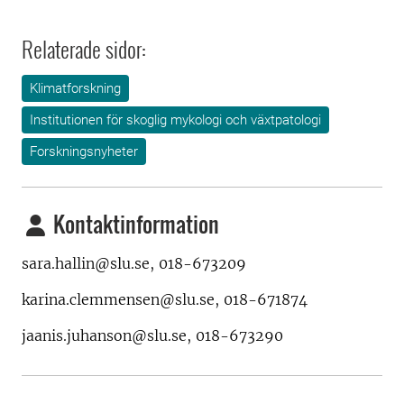
Relaterade sidor:
Klimatforskning
Institutionen för skoglig mykologi och växtpatologi
Forskningsnyheter
Kontaktinformation
sara.hallin@slu.se, 018-673209
karina.clemmensen@slu.se, 018-671874
jaanis.juhanson@slu.se, 018-673290