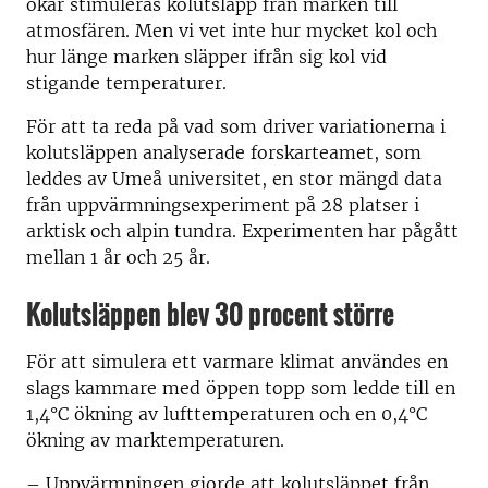
ökar stimuleras kolutsläpp från marken till
atmosfären. Men vi vet inte hur mycket kol och
hur länge marken släpper ifrån sig kol vid
stigande temperaturer.
För att ta reda på vad som driver variationerna i
kolutsläppen analyserade forskarteamet, som
leddes av Umeå universitet, en stor mängd data
från uppvärmningsexperiment på
28 platser i
arktisk och alpin tundra. Experimenten har pågått
mellan 1 år och 25 år.
Kolutsläppen blev 30 procent större
För att simulera ett varmare klimat användes en
slags kammare med öppen topp som ledde till en
1,4°C ökning av lufttemperaturen och en 0,4°C
ökning av marktemperaturen.
–
Uppvärmningen gjorde att kolutsläppet från