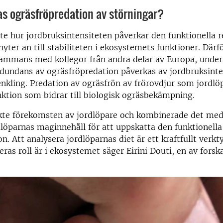
s ogräsfröpredation av störningar?
nte hur jordbruksintensiteten påverkar den funktionella
nyter an till stabiliteten i ekosystemets funktioner. Där
lsammans med kollegor från andra delar av Europa, under
edundans av ogräsfröpredation påverkas av jordbruksinte
nkling.
Predation av ogräsfrön av frörovdjur som jordlö
ktion som bidrar till biologisk ogräsbekämpning.
kte förekomsten av jordlöpare och kombinerade det med
dlöparnas maginnehåll för att uppskatta den funktionell
n. Att analysera jordlöparnas diet är ett kraftfullt verkty
eras roll är i ekosystemet säger Eirini Douti, en av for