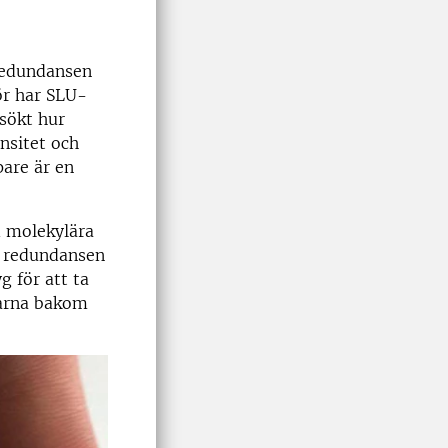
 redundansen
för har SLU-
sökt hur
nsitet och
pare är en
 molekylära
a redundansen
g för att ta
skarna bakom