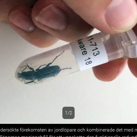
1/2
s
dersökte förekomsten av jordlöpare och kombinerade det med 