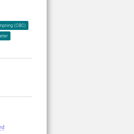
mpning (CBC)
eter
ed