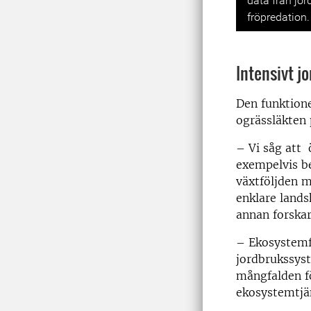
data från jo
fröpredation. 
Intensivt j
Den funktione
ogrässläkten 
– Vi såg att 
exempelvis b
växtföljden m
enklare lands
annan forska
– Ekosystemfu
jordbrukssys
mångfalden f
ekosystemtjän