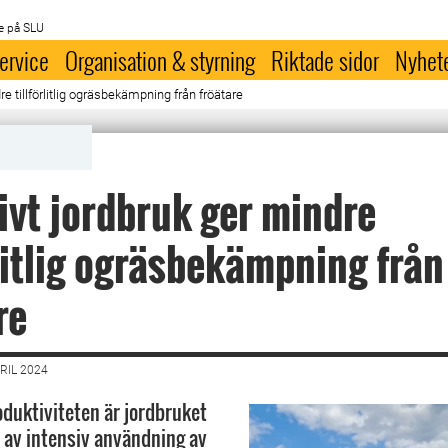
e på SLU
ervice
Organisation & styrning
Riktade sidor
Nyhet
re tillförlitlig ogräsbekämpning från fröätare
ivt jordbruk ger mindre
rlitlig ogräsbekämpning från
re
RIL 2024
oduktiviteten är jordbruket
 av intensiv användning av