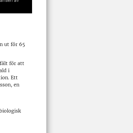
dansen av
n ut för 65
ält för att
ld i
ion. Ett
nsson, en
 biologisk