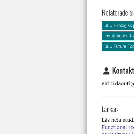
Relaterade si
SLU Ekologisk 
Institutionen fö
SLU Future Fo
Kontakt
eirini.daouti
Länkar:
Läs hela stud
Functional re