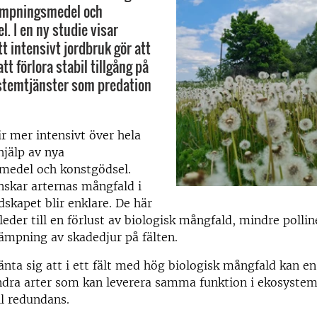
ämpningsmedel och
. I en ny studie visar
tt intensivt jordbruk gör att
tt förlora stabil tillgång på
stemtjänster som predation
ir mer intensivt över hela
jälp av nya
edel och konstgödsel.
nskar arternas mångfald i
dskapet blir enklare.
De här
leder till en förlust av biologisk mångfald, mindre polli
ämpning av skadedjur på fälten.
nta sig att i ett fält med hög biologisk mångfald kan en
ndra arter som kan leverera samma funktion i ekosysteme
ll redundans.