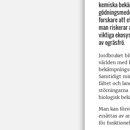
kemiska bek
gödningsmedel
forskare att e
man riskerar a
viktiga ekosy
av ogräsfrö.
Jordbruket bl
världen med h
bekämpningsm
Samtidigt mi
fältet och lan
störningarna 
biologisk bek
Man kan förvä
ersättas av a
för funktione