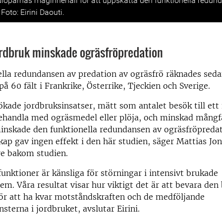
rdlöparnas maginnehåll för att uppskatta den funktionella redun
Foto: Eirini Daouti.
ordbruk minskade ogräsfröpredation
lla redundansen av predation av ogräsfrö räknades seda
på 60 fält i Frankrike, Österrike, Tjeckien och Sverige.
ökade jordbruksinsatser, mätt som antalet besök till ett f
ehandla med ogräsmedel eller plöja, och minskad mångfa
inskade den funktionella redundansen av ogräsfröpredat
kap gav ingen effekt i den här studien, säger Mattias Jo
re bakom studien.
nktioner är känsliga för störningar i intensivt brukade
tem.
Våra resultat visar hur viktigt det är att bevara den
ör att ha kvar motståndskraften och de medföljande
sterna i jordbruket, avslutar Eirini.