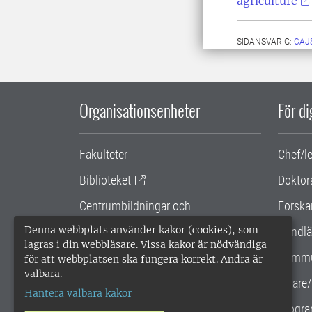
agriculture
SIDANSVARIG:
CAJ
Organisationsenheter
För d
Fakulteter
Chef/l
Biblioteket
Doktor
Centrumbildningar och
Forska
samarbetsprojekt
Denna webbplats använder kakor (cookies), som
Handlä
lagras i din webbläsare. Vissa kakor är nödvändiga
Gemensamma verksamhetsstödet
Kommu
för att webbplatsen ska fungera korrekt. Andra är
valbara.
SLU Holding
Lärare/
Hantera valbara kakor
Progra