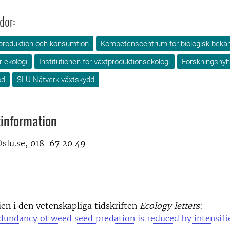
dor:
produktion och konsumtion
Kompetenscentrum för biologisk bekä
r ekologi
Institutionen för växtproduktionsekologi
Forskningsnyh
od
SLU Nätverk växtskydd
information
@slu.se, 018-67 20 49
ien i den vetenskapliga tidskriften
Ecology letters
:
dundancy of weed seed predation is reduced by intensifi