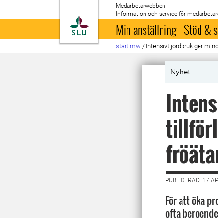
Medarbetarwebben
Information och service för medarbetar
Till startsida
Min anställning
Stöd & s
start mw
/
Intensivt jordbruk ger mind
Nyhet
Intens
tillfö
fröäta
PUBLICERAD: 17 AP
För att öka pr
ofta beroende