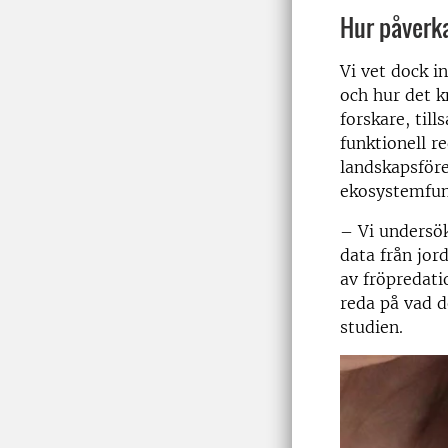
Hur påverka
Vi vet dock i
och hur det k
forskare, til
funktionell r
landskapsföre
ekosystemfun
– Vi undersö
data från jor
av fröpredatio
reda på vad d
studien.