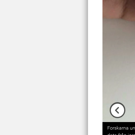
Previou
Forskarna un