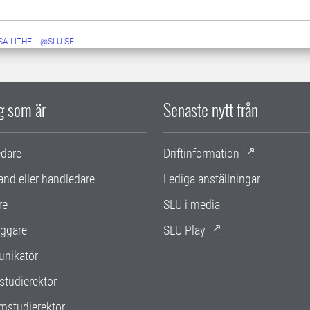
SA.LITHELL@SLU.SE
ig som är
Senaste nytt från
edare
Driftinformation
and eller handledare
Lediga anställningar
re
SLU i media
ggare
SLU Play
nikatör
studierektor
mstudierektor