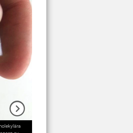
Next
molekylära