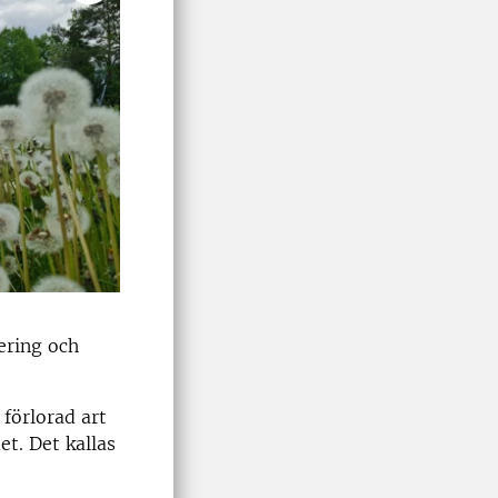
nering och
 förlorad art
t. Det kallas