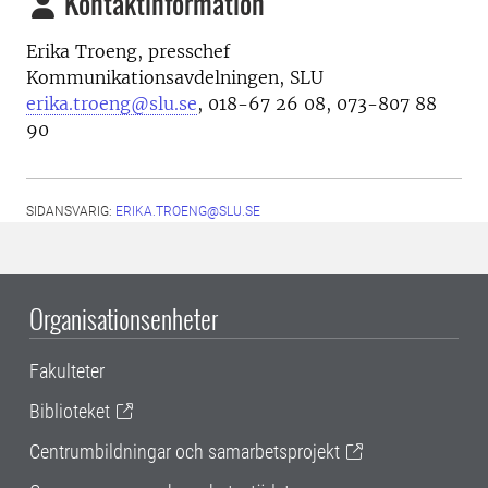
Kontaktinformation
Erika Troeng, presschef
Kommunikationsavdelningen, SLU
erika.troeng@slu.se
, 018-67 26 08, 073-807 88
90
SIDANSVARIG:
ERIKA.TROENG@SLU.SE
Organisationsenheter
Fakulteter
Biblioteket
Centrumbildningar och samarbetsprojekt