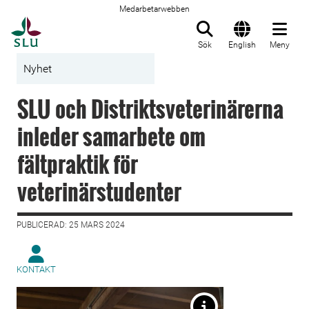
Medarbetarwebben
Till startsida
Sök
English
Meny
Nyhet
SLU och Distriktsveterinärerna
inleder samarbete om
fältpraktik för
veterinärstudenter
PUBLICERAD: 25 MARS 2024
KONTAKT