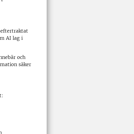
 eftertraktat
m AI lag i
innebär och
rmation säker
t:
n