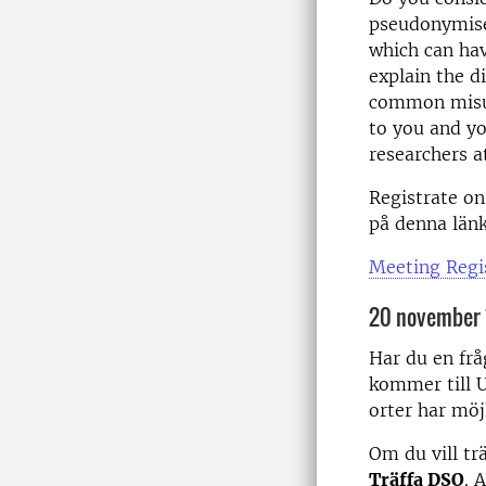
pseudonymise
which can hav
explain the 
common misun
to you and yo
researchers a
Registrate on
på denna länk
Meeting Regi
20 november 
Har du en frå
kommer till U
orter har möj
Om du vill t
Träffa DSO
. 