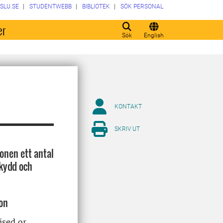
SLU.SE
STUDENTWEBB
BIBLIOTEK
SÖK PERSONAL
er
Sök
English
KONTAKT
SKRIV UT
onen ett antal
kydd och
on
ised or