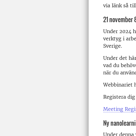
via länk så ti
21 november 
Under 2024 ha
verktyg i arbe
Sverige.
Under det här
vad du behöve
när du använd
Webbinariet hå
Registera dig
Meeting Regi
Ny nanolearn
Under denna 