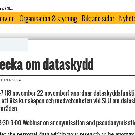
e på SLU
ervice
Organisation & styrning
Riktade sidor
Nyhet
ecka om dataskydd
KTOBER 2024
7 (18 november–22 november) anordnar dataskyddsfunkti
ör att öka kunskapen och medvetenheten vid SLU om datas
områden.
8:30–9:00 Webinar on anonymisation and pseudonymisati
er the personal data within your research to be anonym