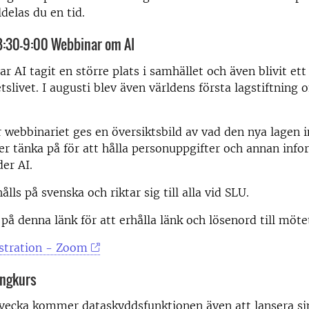
lldelas du en tid.
8:30–9:00 Webbinar om AI
r AI tagit en större plats i samhället och även blivit ett
tslivet. I augusti blev även världens första lagstiftning o
 webbinariet ges en översiktsbild av vad den nya lagen 
r tänka på för att hålla personuppgifter och annan info
er AI.
lls på svenska och riktar sig till alla vid SLU.
 på denna länk för att erhålla länk och lösenord till möte
stration - Zoom
ingkurs
vecka kommer dataskyddsfunktionen även att lansera si