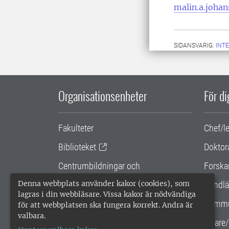
malin.a.joha
SIDANSVARIG:
INT
Organisationsenheter
För d
Fakulteter
Chef/l
Biblioteket
Doktor
Centrumbildningar och
Forska
samarbetsprojekt
Denna webbplats använder kakor (cookies), som
Handlä
lagras i din webbläsare. Vissa kakor är nödvändiga
Gemensamma verksamhetsstödet
Kommu
för att webbplatsen ska fungera korrekt. Andra är
valbara.
SLU Holding
Lärare/