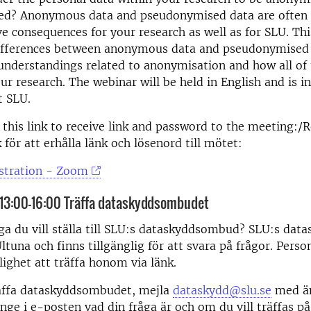
d? Anonymous data and pseudonymised data are often 
e consequences for your research as well as for SLU. Thi
differences between anonymous data and pseudonymised 
derstandings related to anonymisation and how all of t
ur research. The webinar will be held in English and is i
t SLU.
 this link to receive link and password to the meeting:/R
 för att erhålla länk och lösenord till mötet:
stration - Zoom
13:00–16:00 Träffa dataskyddsombudet
ga du vill ställa till SLU:s dataskyddsombud? SLU:s da
ltuna och finns tillgänglig för att svara på frågor. Perso
lighet att träffa honom via länk.
räffa dataskyddsombudet, mejla
dataskydd@slu.se
med ä
Ange i e-posten vad din fråga är och om du vill träffas på 