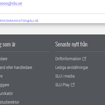
nsson@slu.se
ERNKOMMUNIKATION@SLU.SE
ig som är
Senaste nytt från
edare
Driftinformation
and eller handledare
Lediga anställningar
re
SLU i media
ggare
SLU Play
nikatör
studierektor