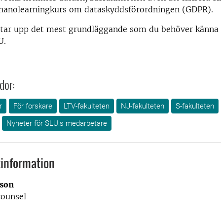
nanolearningkurs om dataskyddsförordningen (GDPR).
tar upp det mest grundläggande som du behöver känna ti
U.
dor:
r
För forskare
LTV-fakulteten
NJ-fakulteten
S-fakulteten
Nyheter för SLU:s medarbetare
information
sson
counsel