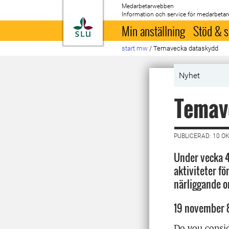
Medarbetarwebben
Information och service för medarbetar
Till startsida
Min anställning
Stöd & s
start mw
/
Temavecka dataskydd
Nyhet
Temav
PUBLICERAD: 10 O
Under vecka 4
aktiviteter f
närliggande 
19 november 
Do you consid