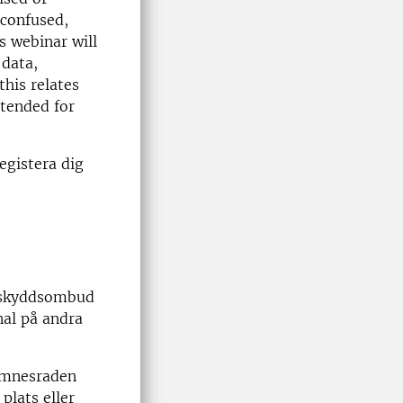
confused,
s webinar will
data,
his relates
ntended for
egistera dig
taskyddsombud
nal på andra
mnesraden
plats eller