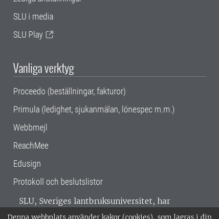
SLU i media
SLU Play
Vanliga verktyg
Proceedo (beställningar, fakturor)
Primula (ledighet, sjukanmälan, lönespec m.m.)
Webbmejl
ReachMee
Edusign
Protokoll och beslutslistor
SLU, Sveriges lantbruksuniversitet, har
verksamhet över hela Sverige. Huvudorter är
Denna webbplats använder kakor (cookies), som lagras i din