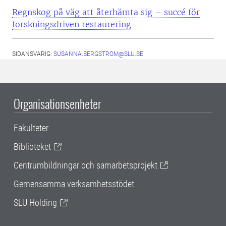
Regnskog på väg att återhämta sig – succé för
forskningsdriven restaurering
SIDANSVARIG:
SUSANNA.BERGSTROM@SLU.SE
Organisationsenheter
Fakulteter
Biblioteket
Centrumbildningar och samarbetsprojekt
Gemensamma verksamhetsstödet
SLU Holding