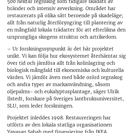
500 hektar regnskog som tidigare skadats av
bränder och intensiv avverkning. Området har
restaurerats på olika sätt beroende på skadeläge;
allt från naturlig återföryngring till plantering av
en mångfald lokala trädarter för att efterlikna den
ursprungliga skogens struktur och artrikedom.
– Ur forskningssynpunkt är det här projektet
unikt. Vi kan följa hur ekosystemet återhämtar sig
över tid och jämföra allt från kolinlagring och
biologisk mångfald till ekonomiska och kulturella
värden. Vi jämför även med både orörd regnskog
och andra typer av markanvändning, såsom
oljepalms- och eukalyptusplantage, säger Ulrik
Ilstedt, forskare på Sveriges lantbruksuniversitet,
SLU, som leder forskningen.
Projektet inleddes 1998. Restaureringen har
utförts av den lokala statliga organisationen
Yayasan Sabah med finansiering från IKEA.