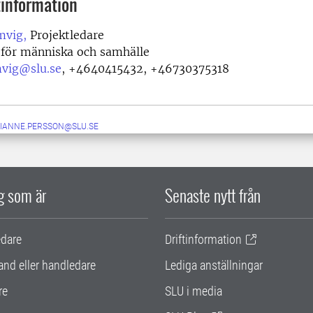
information
mvig,
Projektledare
 för människa och samhälle
mvig@slu.se
,
+4640415432, +46730375318
IANNE.PERSSON@SLU.SE
ig som är
Senaste nytt från
edare
Driftinformation
and eller handledare
Lediga anställningar
re
SLU i media