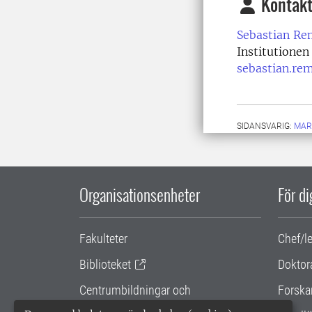
Kontakt
Sebastian Re
Institutionen
sebastian.re
SIDANSVARIG:
MAR
Organisationsenheter
För d
Fakulteter
Chef/l
Biblioteket
Doktor
Centrumbildningar och
Forska
samarbetsprojekt