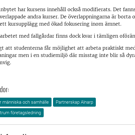
ytet har kursens innehåll också modifierats. Det fanns
erlappade andra kurser. De överlappningarna är borta o
ett kursupplägg med ökad fokusering inom ämnet.
arbetet med fallgårdar finns dock kvar i tämligen oförän
igt att studenterna får möjlighet att arbeta praktiskt med
ningar men i en studiemiljö där misstag inte blir så dyr
mvig.
dor:
för människa och samhälle
Partnerskap Alnarp
rum företagsledning