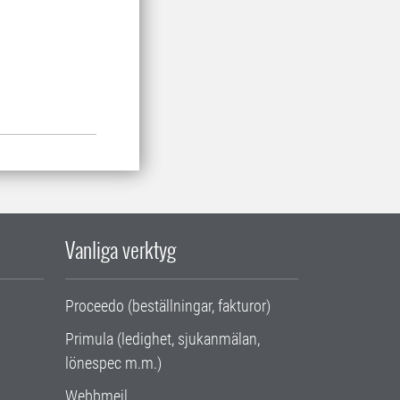
Vanliga verktyg
Proceedo (beställningar, fakturor)
Primula (ledighet, sjukanmälan,
lönespec m.m.)
Webbmejl