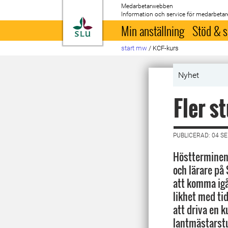
Medarbetarwebben
Information och service för medarbetar
Till startsida
Min anställning
Stöd & s
start mw
/
KCF-kurs
Nyhet
Fler s
PUBLICERAD: 04 S
Höstterminen 
och lärare på
att komma igå
likhet med tid
att driva en 
lantmästarstu