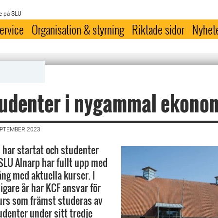
e på SLU
ervice
Organisation & styrning
Riktade sidor
Nyhet
tudenter i nygammal ekono
EPTEMBER 2023
har startat och studenter
 SLU Alnarp har fullt upp med
ng med aktuella kurser. I
igare år har KCF ansvar för
kurs som främst studeras av
denter under sitt tredje