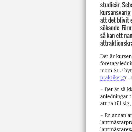
studieår. Seb
kursansvarig 
att det blivit
sökande. Föru
så kan ett na
attraktionskr
Det är kurse
företagsledn
inom SLU byt
praktike
n. 
- Det är så kl
anledningar t
att ta till si
- En annan an
lantmästarpro
lantmästarex