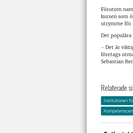
Förutom namnb
kursen som öv
utrymme för 
Det populära 
- Det är vikt
företags utma
Sebastian Re
Relaterade si
Institutionen 
Kompetenscent