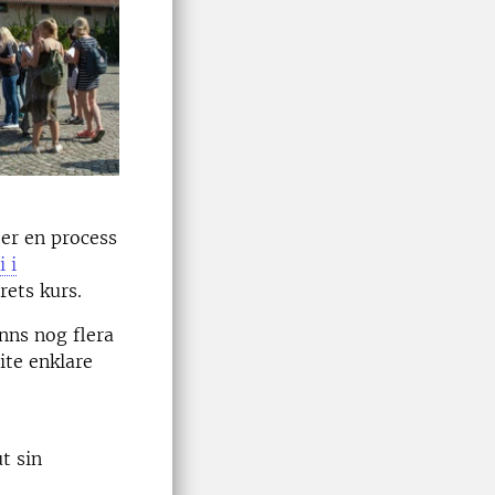
er en process
 i
årets kurs.
inns nog flera
ite enklare
t sin