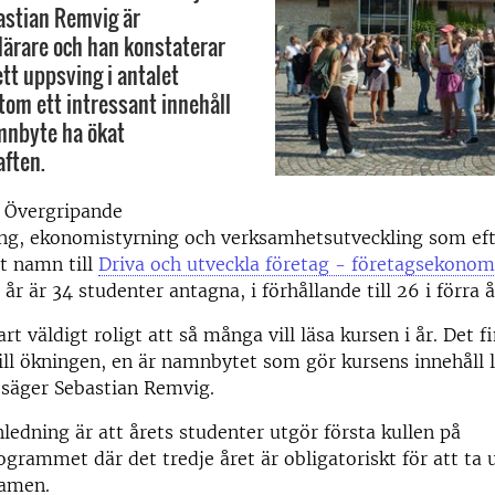
astian Remvig är
lärare och han konstaterar
 ett uppsving i antalet
tom ett intressant innehåll
mnbyte ha ökat
aften.
n Övergripande
ing, ekonomistyrning och verksamhetsutveckling som eft
t namn till
Driva och utveckla företag - företagsekonomi
I år är 34 studenter antagna, i förhållande till 26 i förra 
art väldigt roligt att så många vill läsa kursen i år. Det f
ill ökningen, en är namnbytet som gör kursens innehåll l
g, säger Sebastian Remvig.
ledning är att årets studenter utgör första kullen på
grammet där det tredje året är obligatoriskt för att ta u
amen.