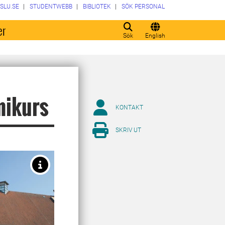
SLU.SE
STUDENTWEBB
BIBLIOTEK
SÖK PERSONAL
er
Sök
English
mikurs
KONTAKT
SKRIV UT