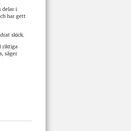
 delar i
ch har gett
drat skick.
 riktiga
a, säger