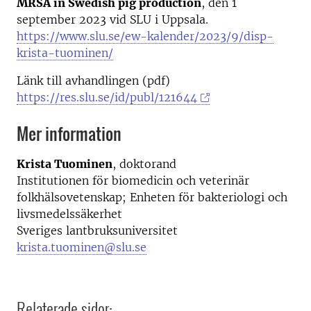
MRSA in Swedish pig production
, den 1
september 2023 vid SLU i Uppsala.
https://www.slu.se/ew-kalender/2023/9/disp-
krista-tuominen/
Länk till avhandlingen (pdf)
https://res.slu.se/id/publ/121644
Mer information
Krista Tuominen
, doktorand
Institutionen för biomedicin och veterinär
folkhälsovetenskap; Enheten för bakteriologi och
livsmedelssäkerhet
Sveriges lantbruksuniversitet
krista.tuominen@slu.se
Relaterade sidor: