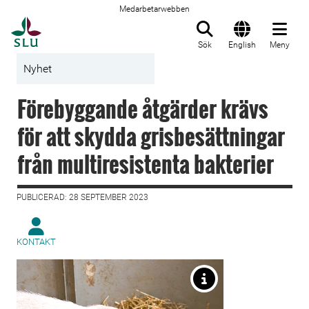
Medarbetarwebben
Till startsida
Sök
English
Meny
Nyhet
Förebyggande åtgärder krävs
för att skydda grisbesättningar
från multiresistenta bakterier
PUBLICERAD: 28 SEPTEMBER 2023
KONTAKT