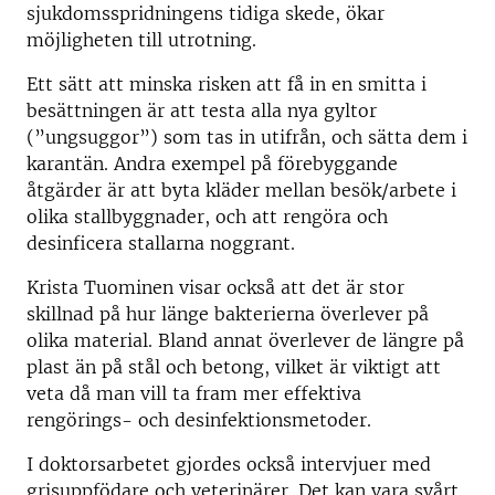
sjukdomsspridningens tidiga skede, ökar
möjligheten till utrotning.
Ett sätt att minska risken att få in en smitta i
besättningen är att testa alla nya gyltor
(”ungsuggor”) som tas in utifrån, och sätta dem i
karantän. Andra exempel på förebyggande
åtgärder är att byta kläder mellan besök/arbete i
olika stallbyggnader, och att rengöra och
desinficera stallarna noggrant.
Krista Tuominen visar också att det är stor
skillnad på hur länge bakterierna överlever på
olika material. Bland annat överlever de längre på
plast än på stål och betong, vilket är viktigt att
veta då man vill ta fram mer effektiva
rengörings- och desinfektionsmetoder.
I doktorsarbetet gjordes också intervjuer med
grisuppfödare och veterinärer. Det kan vara svårt