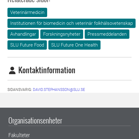
Veterinärmedicin
Institutionen för biomedicin och veterinär folkhälsovetenskap
Avhandlingar
Forskningsnyheter
Pressmeddelanden
SLU Future Food
SLU Future One Health
Kontaktinformation
SIDANSVARIG:
DAVID.STEPHANSSON@SLU.SE
Organisationsenheter
Fakulteter