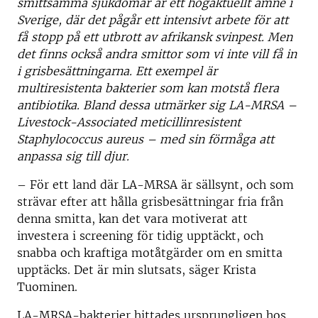
smittsamma sjukdomar är ett högaktuellt ämne i
Sverige, där det pågår ett intensivt arbete för att
få stopp på ett utbrott av afrikansk svinpest. Men
det finns också andra smittor som vi inte vill få in
i grisbesättningarna. Ett exempel är
multiresistenta bakterier som kan motstå flera
antibiotika. Bland dessa utmärker sig LA-MRSA –
Livestock-Associated meticillinresistent
Staphylococcus aureus – med sin förmåga att
anpassa sig till djur.
– För ett land där LA-MRSA är sällsynt, och som
strävar efter att hålla grisbesättningar fria från
denna smitta, kan det vara motiverat att
investera i screening för tidig upptäckt, och
snabba och kraftiga motåtgärder om en smitta
upptäcks. Det är min slutsats, säger Krista
Tuominen.
LA-MRSA-bakterier hittades ursprungligen hos