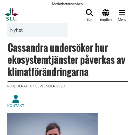
Medarbetarwebben
Till startsida
Sök
English
Meny
Nyhet
Cassandra undersöker hur
ekosystemtjänster påverkas av
klimatförändringarna
PUBLICERAD: 07 SEPTEMBER 2023
KONTAKT