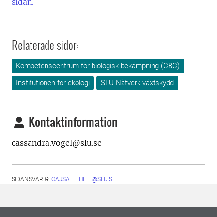
sidan.
Relaterade sidor:
Kompetenscentrum för biologisk bekämpning (CBC)
Institutionen för ekologi
SLU Nätverk växtskydd
Kontaktinformation
cassandra.vogel@slu.se
SIDANSVARIG:
CAJSA.LITHELL@SLU.SE