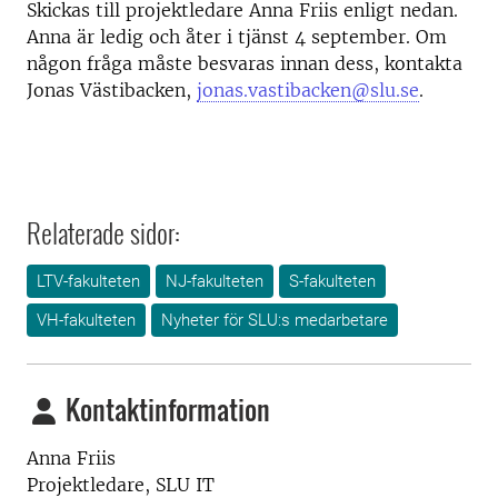
Skickas till projektledare Anna Friis enligt nedan.
Anna är ledig och åter i tjänst 4 september. Om
någon fråga måste besvaras innan dess, kontakta
Jonas Västibacken,
jonas.vastibacken@slu.se
.
Relaterade sidor:
LTV-fakulteten
NJ-fakulteten
S-fakulteten
VH-fakulteten
Nyheter för SLU:s medarbetare
Kontaktinformation
Anna Friis
Projektledare, SLU IT