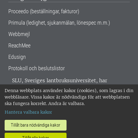
Proceedo (beställningar, fakturor)
Primula (ledighet, sjukanmälan, lönespec m.m.)
Webbmejl
ReachMee
Edusign
Protokoll och beslutslistor
SLU, Sveriges lantbruksuniversitet, har
verksamhet över hela Sverige. Huvudorter är
Denna webbplats använder kakor (cookies), som lagras i din
Alnarp, Uppsala och Umeå.
SLU är
webbläsare. Vissa kakor är nödvändiga för att webbplatsen
miljöcertifierat enligt ISO 14001. •
Telefon:
ska fungera korrekt. Andra är valbara.
018-67 10 00 • Org nr: 202100-2817 •
Om
Hantera valbara kakor
medarbetarwebben
•
SLU:s fakturaadress
•
Om SLU:s webbplatser
•
Vid KRIS
Tillåt bara nödvändiga kakor
•
Hantera kakor
•
Behandling av