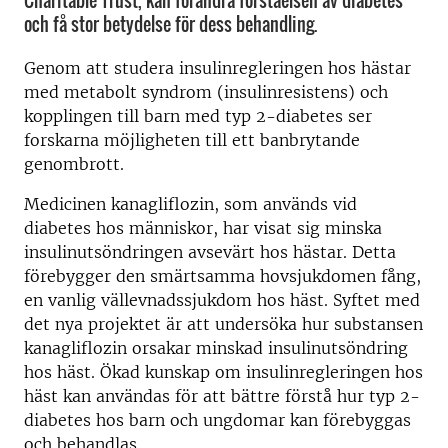
Charitable Trust, kan förändra förståelsen av diabetes
och få stor betydelse för dess behandling.
Genom att studera insulinregleringen hos hästar
med metabolt syndrom (insulinresistens) och
kopplingen till barn med typ 2-diabetes ser
forskarna möjligheten till ett banbrytande
genombrott.
Medicinen kanagliflozin, som används vid
diabetes hos människor, har visat sig minska
insulinutsöndringen avsevärt hos hästar. Detta
förebygger den smärtsamma hovsjukdomen fång,
en vanlig vällevnadssjukdom hos häst. Syftet med
det nya projektet är att undersöka hur substansen
kanagliflozin orsakar minskad insulinutsöndring
hos häst. Ökad kunskap om insulinregleringen hos
häst kan användas för att bättre förstå hur typ 2-
diabetes hos barn och ungdomar kan förebyggas
och behandlas.