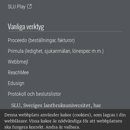
SLU Play
Vanliga verktyg
Proceedo (beställningar, fakturor)
Primula (ledighet, sjukanmälan, lönespec m.m.)
Webbmejl
ReachMee
Edusign
Protokoll och beslutslistor
SLU, Sveriges lantbruksuniversitet, har
verksamhet över hela Sverige. Huvudorter är
Denna webbplats använder kakor (cookies), som lagras i din
Alnarp, Uppsala och Umeå.
SLU är
webbläsare. Vissa kakor är nödvändiga för att webbplatsen
miljöcertifierat enligt ISO 14001. •
Telefon:
ska fungera korrekt. Andra är valbara.