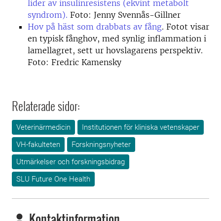
lider av insulinresistens (ekvint metabolt
syndrom).
Foto: Jenny Svennås-Gillner
Hov på häst som drabbats av fång
. Fotot visar
en typisk fånghov, med synlig inflammation i
lamellagret, sett ur hovslagarens perspektiv.
Foto: Fredric Kamensky
Relaterade sidor:
Veterinärmedicin
Institutionen för kliniska vetenskaper
VH-fakulteten
Forskningsnyheter
Utmärkelser och forskningsbidrag
SLU Future One Health
Kontaktinformation