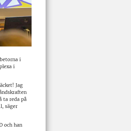
betorna i
plexa i
äcket! Jag
tåndskraften
å ta reda på
l, säger
ID och han