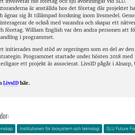
 involverar nio företag och sju avdelningar vid SLU.
toranderna är anställda hos det företag där projektet ha
h ägnar sig åt tillämpad forskning inom livsmedel. Gen
r interagerar de också med varandra och skapar ett nätve
h företag. William English var den andra personen att fö
andling i programmet.
 initierades med stöd av regeringen som en del av den 
strategin. Programmet startade under hösten 2018 med in
terligare ett projekt är associerat. LivsID pågår i Alnarp
om
LivsID
här.
dor:
enskap
Institutionen för biosystem och teknologi
SLU Future Fo