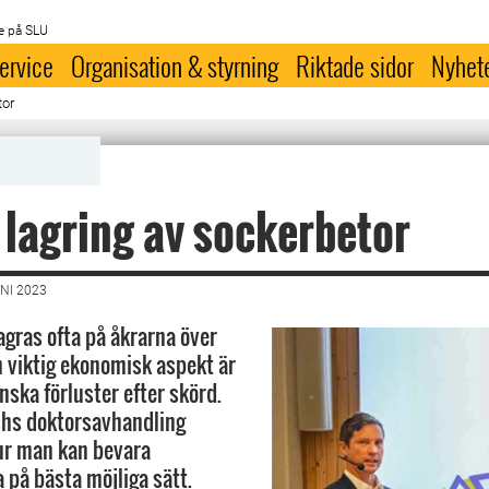
e på SLU
ervice
Organisation & styrning
Riktade sidor
Nyhet
tor
 lagring av sockerbetor
NI 2023
agras ofta på åkrarna över
n viktig ekonomisk aspekt är
nska förluster efter skörd.
shs doktorsavhandling
ur man kan bevara
 på bästa möjliga sätt.