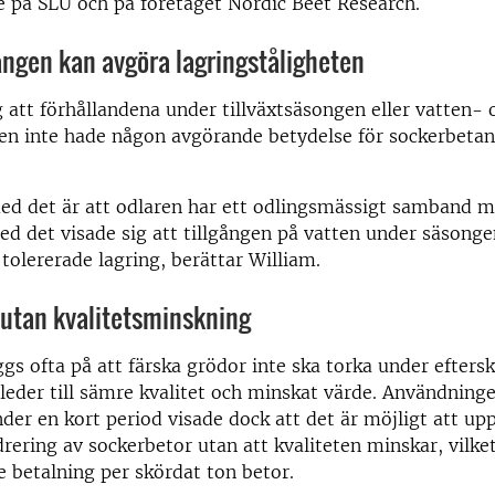
 på SLU och på företaget Nordic Beet Research.
ången kan avgöra lagringståligheten
g att förhållandena under tillväxtsäsongen eller vatten- 
gen inte hade någon avgörande betydelse för sockerbeta
d det är att odlaren har ett odlingsmässigt samband mi
Med det visade sig att tillgången på vatten under säsong
 tolererade lagring, berättar William.
 utan kvalitetsminskning
gs ofta på att färska grödor inte ska torka under efters
leder till sämre kvalitet och minskat värde. Användning
nder en kort period visade dock att det är möjligt att u
rering av sockerbetor utan att kvaliteten minskar, vilket
re betalning per skördat ton betor.