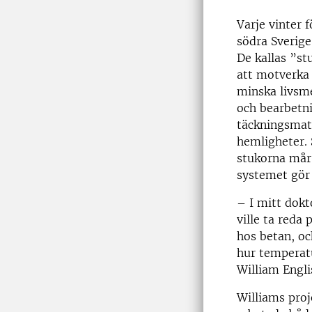
Varje vinter 
södra Sverige
De kallas ”st
att motverka
minska livsme
och bearbetn
täckningsmat
hemligheter. 
stukorna mår,
systemet gör 
– I mitt dokt
ville ta reda
hos betan, oc
hur temperatu
William Engli
Williams pro