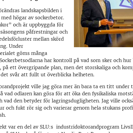
förändras landskapsbilden i
 med högar av sockerbetor.
ukor” och är uppbyggda för
 säsongens påfrestningar och
delsförluster mellan skörd
ing. Under
erialet göms många
Sockerbetsodlarna har kontroll på vad som sker och hur 
 på ett övergripande plan, men det storskaliga och kom
det svår att fullt ut överblicka helheten.
orandprojekt ville jag göra mer än bara ta en titt under t
 på vad odlaren kan göra för att öka den fysikaliska mots
h vad den betyder för lagringsdugligheten. Jag ville ocks
r och fukt rör sig och varierar genom hela stukans profi
sh.
jekt var en del av SLU:s industridoktorandprogram Livs