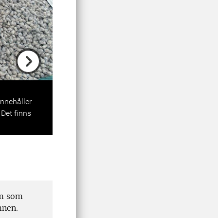
Next
innehåller
Det finns
am som
mnen.