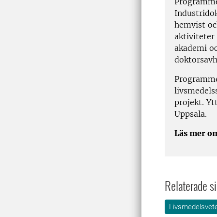
Programmet
Industridok
hemvist oc
aktivitete
akademi oc
doktorsavh
Programmet
livsmedels
projekt. Yt
Uppsala.
Läs mer 
Relaterade si
Livsmedelsvet