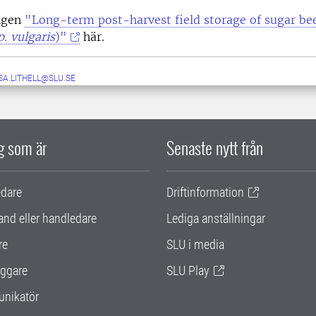
ngen
"Long-term post-harvest field storage of sugar bee
p. vulgaris
)"
här.
SA.LITHELL@SLU.SE
ig som är
Senaste nytt från
edare
Driftinformation
and eller handledare
Lediga anställningar
re
SLU i media
ggare
SLU Play
nikatör