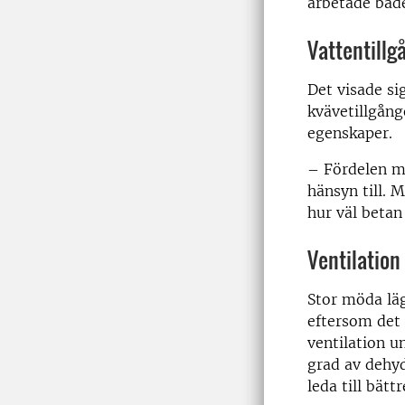
arbetade både
Vattentillg
Det visade si
kvävetillgån
egenskaper.
– Fördelen me
hänsyn till. 
hur väl betan
Ventilation
Stor möda läg
eftersom det 
ventilation u
grad av dehyd
leda till bätt