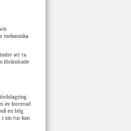
och
ns mekaniska
ndre att ta
en förändrade
kördslagring
en av forcerad
ppnå en hög
 i sin tur kan