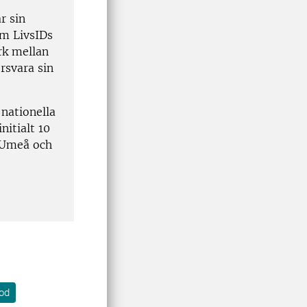
r sin
om LivsIDs
rk mellan
rsvara sin
nationella
itialt 10
, Umeå och
od