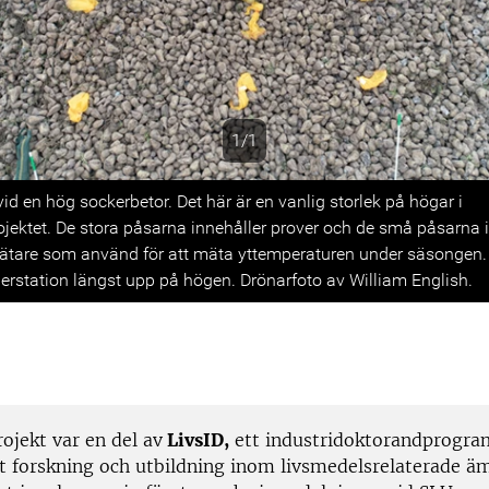
1/1
s
vid en hög sockerbetor. Det här är en vanlig storlek på högar i
ojektet. De stora påsarna innehåller prover och de små påsarna 
tare som använd för att mäta yttemperaturen under säsongen. 
erstation längst upp på högen. Drönarfoto av William English.
ojekt var en del av
LivsID,
ett industridoktorandprogr
åt forskning och utbildning inom livsmedelsrelaterade ä