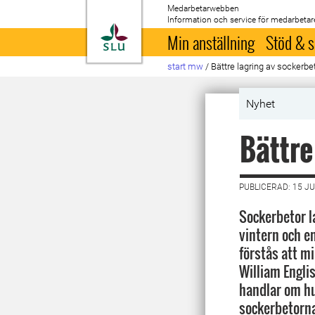
Medarbetarwebben
Information och service för medarbetar
Till startsida
Min anställning
Stöd & s
start mw
/
Bättre lagring av sockerbe
Nyhet
Bättre
PUBLICERAD: 15 JU
Sockerbetor l
vintern och e
förstås att mi
William Engli
handlar om h
sockerbetorna