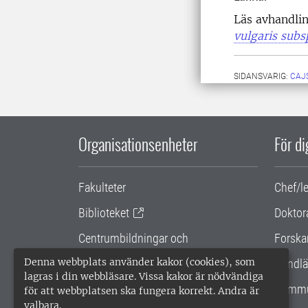
Läs avhandli
vulgaris subs
SIDANSVARIG:
CAJ
Organisationsenheter
För d
Fakulteter
Chef/l
Biblioteket
Doktor
Centrumbildningar och
Forska
samarbetsprojekt
Denna webbplats använder kakor (cookies), som
Handlä
lagras i din webbläsare. Vissa kakor är nödvändiga
Gemensamma verksamhetsstödet
Kommu
för att webbplatsen ska fungera korrekt. Andra är
valbara.
SLU Holding