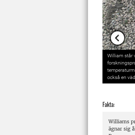
Previou
William står 
forskningspr
temperaturmä
också en väd
Fakta:
Williams pr
ägnar sig 