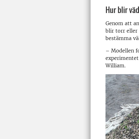
Hur blir vä
Genom att a
blir torr elle
bestämma väd
– Modellen f
experimentet 
William.