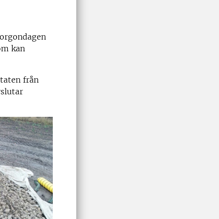
morgondagen
som kan
taten från
slutar