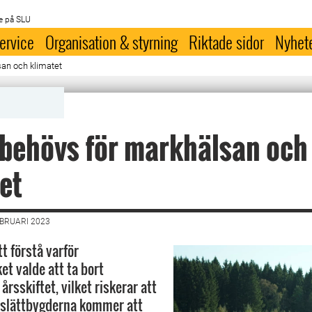
e på SLU
ervice
Organisation & styrning
Riktade sidor
Nyhet
san och klimatet
 behövs för markhälsan och
et
EBRUARI 2023
tt förstå varför
et valde att ta bort
 årsskiftet, vilket riskerar att
i slättbygderna kommer att