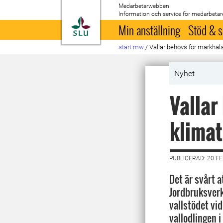
Medarbetarwebben
Information och service för medarbetar
Till startsida
Min anställning
Stöd & s
start mw
/
Vallar behövs för markhäl
Nyhet
Vallar
klimat
PUBLICERAD: 20 F
Det är svårt a
Jordbruksverk
vallstödet vid
vallodlingen 