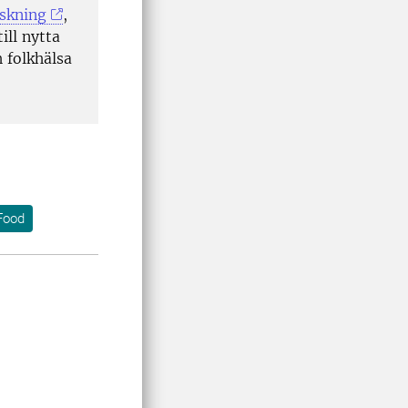
rskning
,
ill nytta
 folkhälsa
Food