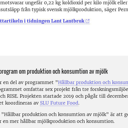
 motsvarar ungefär 0,22 kg koldioxid per kilo mjölk elle
usutsläpp från typisk svensk mjölkproduktion, säger Perni
ttartikeln i tidningen Lant Lantbruk
program om produktion och konsumtion av mjölk
är en del av programmet ”
Hållbar produktion och konsu
ogrammet omfattar sex projekt från tre forskningsmiljöe
ch RISE. Projekten startade 2019 och pågår till decembe
t koordineras av
SLU Future Food
.
 ”Hållbar produktion och konsumtion av mjölk” är att g
r en mer hållbar mjölkproduktion och konsumtion.