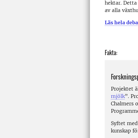
hektar. Detta
av alla växth
Läs hela deba
Fakta:
Forsknings
Projektet 
mjölk
”. Pr
Chalmers o
Programme
Syftet med
kunskap fö