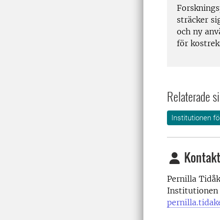
Forsknings
sträcker si
och ny anvä
för kostre
Relaterade si
Institutionen f
Kontakt
Pernilla Tidåk
Institutionen
pernilla.tida