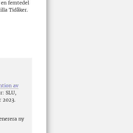
r en femtedel
lla Tidåker.
mtion av
r: SLU,
r 2023.
enerera ny