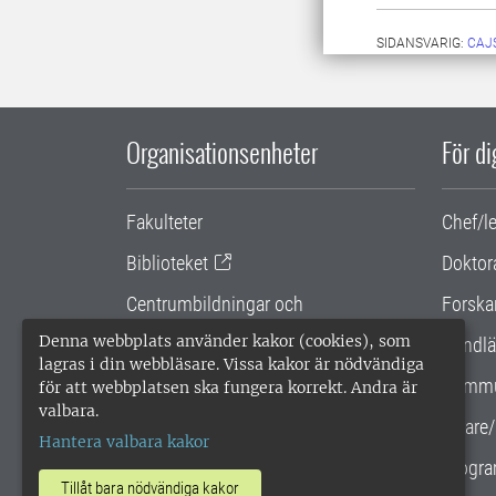
SIDANSVARIG:
CAJ
Organisationsenheter
För d
Fakulteter
Chef/l
Biblioteket
Doktor
Centrumbildningar och
Forska
samarbetsprojekt
Denna webbplats använder kakor (cookies), som
Handlä
lagras i din webbläsare. Vissa kakor är nödvändiga
Gemensamma verksamhetsstödet
Kommu
för att webbplatsen ska fungera korrekt. Andra är
valbara.
SLU Holding
Lärare/
Hantera valbara kakor
Progra
Tillåt bara nödvändiga kakor