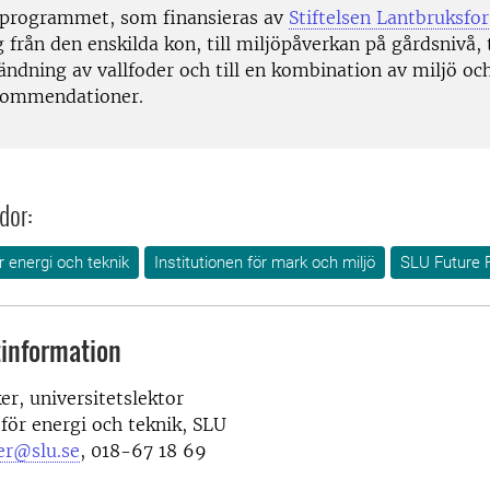
programmet, som finansieras av
Stiftelsen Lantbruksfo
g från den enskilda kon, till miljöpåverkan på gårdsnivå, t
ndning av vallfoder och till en kombination av miljö och
kommendationer.
dor:
ör energi och teknik
Institutionen för mark och miljö
SLU Future 
information
er, universitetslektor
 för energi och teknik, SLU
ker@slu.se
, 018-67 18 69