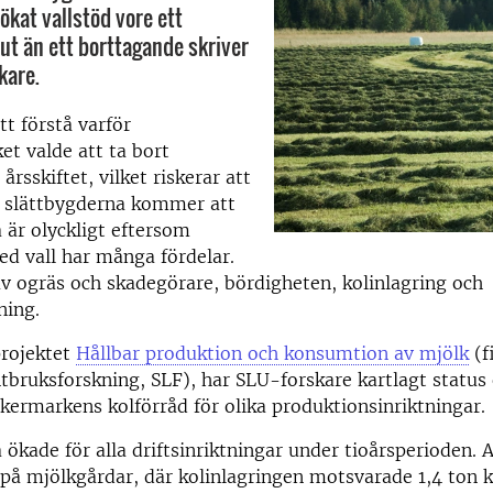
ökat vallstöd vore ett
lut än ett borttagande skriver
kare.
tt förstå varför
et valde att ta bort
 årsskiftet, vilket riskerar att
i slättbygderna kommer att
 är olyckligt eftersom
ed vall har många fördelar.
av ogräs och skadegörare, bördigheten, kolinlagring och
ning.
projektet
Hållbar produktion och konsumtion av mjölk
(f
ntbruksforskning, SLF), har SLU-forskare kartlagt status
åkermarkens kolförråd för olika produktionsinriktningar.
 ökade för alla driftsinriktningar under tioårsperioden. A
på mjölkgårdar, där kolinlagringen motsvarade 1,4 ton k