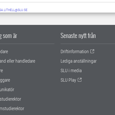
SA.LITHELL@SLU.SE
ig som är
Senaste nytt från
edare
Driftinformation
and eller handledare
Lediga anställningar
re
SLU i media
ggare
SLU Play
nikatör
studierektor
mstudierektor