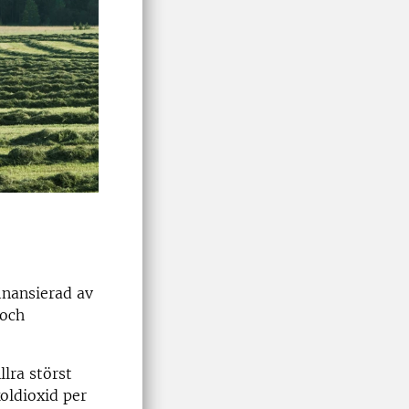
inansierad av
 och
llra störst
oldioxid per